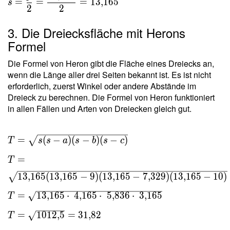
=
=
=
1
3
,
1
6
5
s
2
2
\dfrac{
p }{ 2 }
3. Die Dreiecksfläche mit Herons
=
Formel
\dfrac{
26{,}329
Die Formel von Heron gibt die Fläche eines Dreiecks an,
}{ 2 } =
wenn die Länge aller drei Seiten bekannt ist. Es ist nicht
13{,}165
erforderlich, zuerst Winkel oder andere Abstände im
Dreieck zu berechnen. Die Formel von Heron funktioniert
in allen Fällen und Arten von Dreiecken gleich gut.
T = \sqrt{ s(s-a)(s-
=
(
−
)
(
−
)
(
−
)
T
s
s
a
s
b
s
c
b)(s-c) } \ \\ T =
=
T
\sqrt{
13{,}165(13{,}165-
1
3
,
1
6
5
(
1
3
,
1
6
5
−
9
)
(
1
3
,
1
6
5
−
7
,
3
2
9
)
(
1
3
,
1
6
5
−
1
0
)
9)(13{,}165-
=
1
3
,
1
6
5
⋅
4
,
1
6
5
⋅
5
,
8
3
6
⋅
3
,
1
6
5
T
7{,}329)(13{,}165-
10) } \ \\ T =
=
1
0
1
2
,
5
=
3
1
,
8
2
T
\sqrt{ 13{,}165