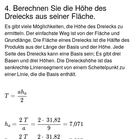
\cdot \ 4{,}165
4. Berechnen Sie die Höhe des
\cdot \ 5{,}836
Dreiecks aus seiner Fläche.
\cdot \ 3{,}165 } \
\\ T = \sqrt{
Es gibt viele Möglichkeiten, die Höhe des Dreiecks zu
1012{,}5 } =
ermitteln. Der einfachste Weg ist von der Fläche und
31{,}82
Grundlänge. Die Fläche eines Dreiecks ist die Hälfte des
Produkts aus der Länge der Basis und der Höhe. Jede
Seite des Dreiecks kann eine Basis sein; Es gibt drei
Basen und drei Höhen. Die Dreieckshöhe ist das
senkrechte Liniensegment von einem Scheitelpunkt zu
einer Linie, die die Basis enthält.
a
h
T =
a
=
T
\dfrac{
2
a h _a
}{ 2 } \
2
2
⋅
3
1
,
8
2
T
\\ \ \\
=
=
=
7
,
0
7
1
h
a
9
h _a =
a
\dfrac{
2
2
⋅
3
1
,
8
2
T