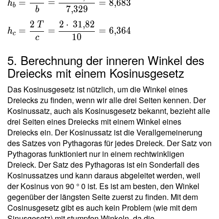
=
=
=
8
,
6
8
3
h
2 \ T }
b
7
,
3
2
9
b
{ a } =
2
2
⋅
3
1
,
8
2
T
\dfrac{
=
=
=
6
,
3
6
4
h
c
1
0
c
2 \cdot
\
5. Berechnung der inneren Winkel des
31{,}82
Dreiecks mit einem Kosinusgesetz
}{ 9 }
=
Das Kosinusgesetz ist nützlich, um die Winkel eines
7{,}071
Dreiecks zu finden, wenn wir alle drei Seiten kennen. Der
\ \\ h
Kosinussatz, auch als Kosinusgesetz bekannt, bezieht alle
_b =
drei Seiten eines Dreiecks mit einem Winkel eines
\dfrac{
Dreiecks ein. Der Kosinussatz ist die Verallgemeinerung
2 \ T }
des Satzes von Pythagoras für jedes Dreieck. Der Satz von
{ b } =
Pythagoras funktioniert nur in einem rechtwinkligen
\dfrac{
Dreieck. Der Satz des Pythagoras ist ein Sonderfall des
2 \cdot
Kosinussatzes und kann daraus abgeleitet werden, weil
der Kosinus von 90 ° 0 ist. Es ist am besten, den Winkel
\
gegenüber der längsten Seite zuerst zu finden. Mit dem
31{,}82
Cosinusgesetz gibt es auch kein Problem (wie mit dem
}{
Sinusgesetz) mit stumpfen Winkeln, da die