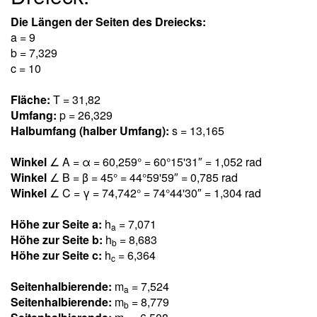
Die Längen der Seiten des Dreiecks:
a = 9
b = 7,32
9
c = 10
Fläche:
T = 31,8
2
Umfang:
p = 26,32
9
Halbumfang (halber Umfang):
s = 13,16
5
Winkel
∠ A = α = 60,25
9
° = 60°15'31″ = 1,05
2
rad
Winkel
∠ B = β = 4
5
° = 44°59'59″ = 0,78
5
rad
Winkel
∠ C = γ = 74,74
2
° = 74°44'30″ = 1,30
4
rad
Höhe zur Seite a:
h
= 7,07
1
a
Höhe zur Seite b:
h
= 8,68
3
b
Höhe zur Seite c:
h
= 6,36
4
c
Seitenhalbierende:
m
= 7,52
4
a
Seitenhalbierende:
m
= 8,77
9
b