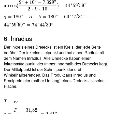
2
2
2
9
+
1
0
−
7
,
3
2
9
′
\cos β \ \\ β =
arccos
(
)
=
4
4
°
5
9
5
9
"
2
⋅
9
⋅
1
0
\arccos(\dfrac{
′
=
1
8
0
°
−
−
=
1
8
0
°
−
6
0
°
1
5
3
1
"
−
a^2+c^2-b^2 }{
γ
α
β
2ac } ) =
′
′
4
4
°
5
9
5
9
"
=
7
4
°
4
4
3
0
"
\arccos(\dfrac{
9^2+10^2-
6. Inradius
7{,}329^2 }{ 2
\cdot \ 9 \cdot \
Der Inkreis eines Dreiecks ist ein Kreis, der jede Seite
10 } ) =
berührt. Der Inkreismittelpunkt und hat einen Radius mit
dem Namen inradius. Alle Dreiecke haben einen
44\degree 59'59"
Inkreismittelpunkt, der immer innerhalb des Dreiecks liegt.
\ \\ γ =
Der Mittelpunkt ist der Schnittpunkt der drei
180\degree - α - β
Winkelhalbierenden. Das Produkt aus Inradius und
= 180\degree -
Semiperimeter (halber Umfang) eines Dreiecks ist seine
60\degree 15'31"
Fläche.
- 44\degree
59'59" =
74\degree 44'30"
T = rs \
=
T
r
s
\\ r =
3
1
,
8
2
T
\dfrac{
=
=
=
2
,
4
1
7
r