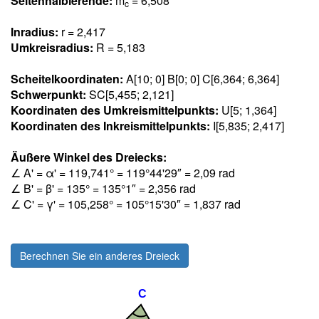
Seitenhalbierende:
m
= 6,50
8
c
Inradius:
r = 2,41
7
Umkreisradius:
R = 5,18
3
Scheitelkoordinaten:
A[10; 0] B[0; 0] C[6,36
4
; 6,36
4
]
Schwerpunkt:
SC[5,45
5
; 2,12
1
]
Koordinaten des Umkreismittelpunkts:
U[5; 1,36
4
]
Koordinaten des Inkreismittelpunkts:
I[5,83
5
; 2,41
7
]
Äußere Winkel des Dreiecks:
∠ A' = α' = 119,74
1
° = 119°44'29″ = 2,0
9
rad
∠ B' = β' = 13
5
° = 135°1″ = 2,35
6
rad
∠ C' = γ' = 105,25
8
° = 105°15'30″ = 1,83
7
rad
Berechnen Sie ein anderes Dreieck