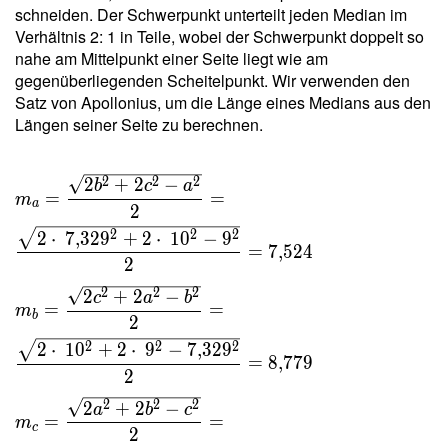
7{,}329
schneiden. Der Schwerpunkt unterteilt jeden Median im
\cdot \
Verhältnis 2: 1 in Teile, wobei der Schwerpunkt doppelt so
10 }{ 4
nahe am Mittelpunkt einer Seite liegt wie am
\cdot \
gegenüberliegenden Scheitelpunkt. Wir verwenden den
2{,}417
Satz von Apollonius, um die Länge eines Medians aus den
\cdot \
Längen seiner Seite zu berechnen.
13{,}165
} =
m_a =
2
2
2
2
+
2
−
5{,}183
b
c
a
=
=
m
\dfrac{
a
2
\sqrt{
2
2
2
2
⋅
7
,
3
2
9
+
2
⋅
1
0
−
9
=
7
,
5
2
4
2b^2+2c^2 -
2
a^2 } }{ 2 }
2
2
2
2
+
2
−
= \dfrac{
c
a
b
=
=
m
b
\sqrt{ 2
2
\cdot \
2
2
2
2
⋅
1
0
+
2
⋅
9
−
7
,
3
2
9
=
8
,
7
7
9
7{,}329^2+2
2
\cdot \ 10^2
2
2
2
2
+
2
−
a
b
c
- 9^2 } }{ 2
=
=
m
c
2
} = 7{,}524