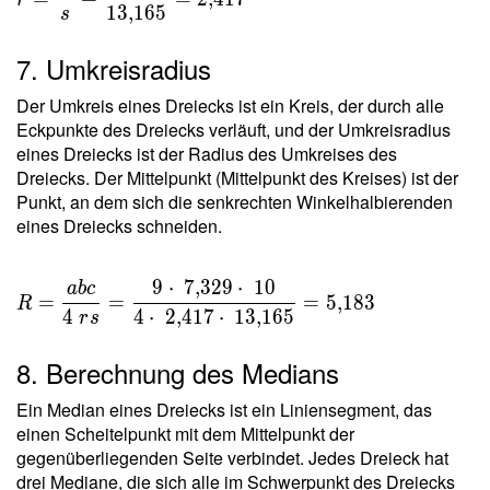
1
3
,
1
6
5
s
T }{ s }
=
7. Umkreisradius
\dfrac{
31{,}82
Der Umkreis eines Dreiecks ist ein Kreis, der durch alle
}{
Eckpunkte des Dreiecks verläuft, und der Umkreisradius
13{,}165
eines Dreiecks ist der Radius des Umkreises des
} =
Dreiecks. Der Mittelpunkt (Mittelpunkt des Kreises) ist der
2{,}417
Punkt, an dem sich die senkrechten Winkelhalbierenden
eines Dreiecks schneiden.
9
⋅
7
,
3
2
9
⋅
1
0
a
b
c
R =
=
=
=
5
,
1
8
3
R
\dfrac{
4
4
⋅
2
,
4
1
7
⋅
1
3
,
1
6
5
r
s
a b c }{
8. Berechnung des Medians
4 \ r s }
=
Ein Median eines Dreiecks ist ein Liniensegment, das
\dfrac{
einen Scheitelpunkt mit dem Mittelpunkt der
9 \cdot
gegenüberliegenden Seite verbindet. Jedes Dreieck hat
\
drei Mediane, die sich alle im Schwerpunkt des Dreiecks