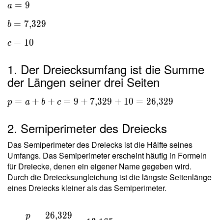
a = 9 \
=
9
a
\\ b =
=
7
,
3
2
9
b
7{,}329
\ \\ c
=
1
0
c
= 10
1. Der Dreiecksumfang ist die Summe
der Längen seiner drei Seiten
p = a+b+c =
=
+
+
=
9
+
7
,
3
2
9
+
1
0
=
2
6
,
3
2
9
p
a
b
c
9+7{,}329+10
= 26{,}329
2. Semiperimeter des Dreiecks
Das Semiperimeter des Dreiecks ist die Hälfte seines
Umfangs. Das Semiperimeter erscheint häufig in Formeln
für Dreiecke, denen ein eigener Name gegeben wird.
Durch die Dreiecksungleichung ist die längste Seitenlänge
eines Dreiecks kleiner als das Semiperimeter.
2
6
,
3
2
9
p
s =