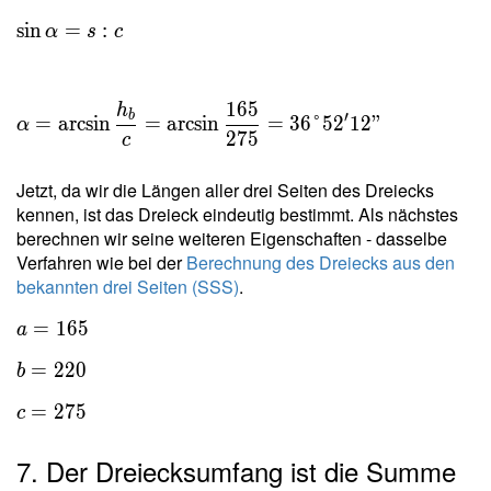
165 -
\dfrac{
132 } =
1 }{
\sin α = s
sin
=
:
α
s
c
99 \ \\
5{,}51
: c \ \\ \
c_2 =
\cdot
\\ α =
\sqrt{
10^{-5}
\arcsin
1
6
5
h
b
′
=
arcsin
=
arcsin
=
3
6
°
5
2
1
2
"
α
b^2 -
} =
\dfrac{
2
7
5
c
h_c^2 }
18150
h_b }{ c
=
} =
Jetzt, da wir die Längen aller drei Seiten des Dreiecks
\sqrt{
\arcsin
kennen, ist das Dreieck eindeutig bestimmt. Als nächstes
220 -
\dfrac{
berechnen wir seine weiteren Eigenschaften - dasselbe
132 } =
165 }{
Verfahren wie bei der
Berechnung des Dreiecks aus den
176 \
275 } =
bekannten drei Seiten (SSS)
.
\\ \ \\
36\degree
=
1
6
5
c = c_1
a
52'12"
+ c_2
=
2
2
0
b
=
99+176
=
2
7
5
c
= 275
7. Der Dreiecksumfang ist die Summe