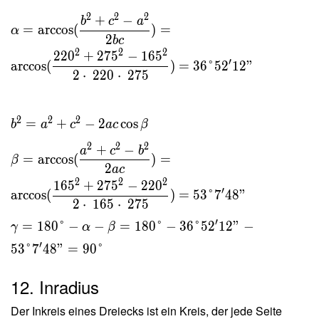
2
2
2
+
−
b
c
a
=
arccos
(
)
=
α
2
b
c
2
2
2
2
2
0
+
2
7
5
−
1
6
5
′
arccos
(
)
=
3
6
°
5
2
1
2
"
2
⋅
2
2
0
⋅
2
7
5
2
2
2
=
+
−
2
cos
b
a
c
a
c
β
2
2
2
+
−
a
c
b
=
arccos
(
)
=
β
2
a
c
2
2
2
1
6
5
+
2
7
5
−
2
2
0
′
arccos
(
)
=
5
3
°
7
4
8
"
2
⋅
1
6
5
⋅
2
7
5
′
=
1
8
0
°
−
−
=
1
8
0
°
−
3
6
°
5
2
1
2
"
−
γ
α
β
′
5
3
°
7
4
8
"
=
9
0
°
12. Inradius
Der Inkreis eines Dreiecks ist ein Kreis, der jede Seite