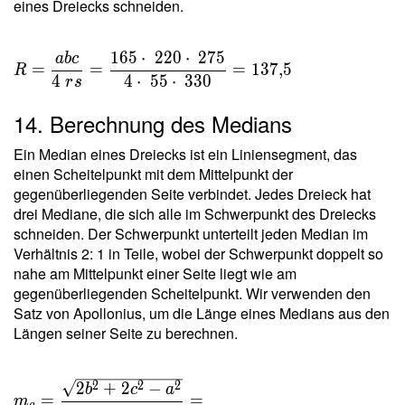
eines Dreiecks schneiden.
1
6
5
⋅
2
2
0
⋅
2
7
5
a
b
c
R =
=
=
=
1
3
7
,
5
R
\dfrac{
4
4
⋅
5
5
⋅
3
3
0
r
s
a b c }{
14. Berechnung des Medians
4 \ r s }
=
Ein Median eines Dreiecks ist ein Liniensegment, das
\dfrac{
einen Scheitelpunkt mit dem Mittelpunkt der
165
gegenüberliegenden Seite verbindet. Jedes Dreieck hat
\cdot \
drei Mediane, die sich alle im Schwerpunkt des Dreiecks
220
schneiden. Der Schwerpunkt unterteilt jeden Median im
\cdot \
Verhältnis 2: 1 in Teile, wobei der Schwerpunkt doppelt so
275 }{
nahe am Mittelpunkt einer Seite liegt wie am
4 \cdot
gegenüberliegenden Scheitelpunkt. Wir verwenden den
\ 55
Satz von Apollonius, um die Länge eines Medians aus den
\cdot \
Längen seiner Seite zu berechnen.
330 } =
137{,}5
m_a =
2
2
2
2
+
2
−
b
c
a
=
=
m