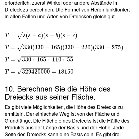
erforderlich, zuerst Winkel oder andere Abstände im
Dreieck zu berechnen. Die Formel von Heron funktioniert
in allen Fällen und Arten von Dreiecken gleich gut.
T = \sqrt{
=
(
−
)
(
−
)
(
−
)
T
s
s
a
s
b
s
c
s(s-a)(s-b)
=
3
3
0
(
3
3
0
−
1
6
5
)
(
3
3
0
−
2
2
0
)
(
3
3
0
−
2
7
5
)
T
(s-c) } \ \\
T = \sqrt{
=
3
3
0
⋅
1
6
5
⋅
1
1
0
⋅
5
5
T
330(330-
165)(330-
=
3
2
9
4
2
0
0
0
0
=
1
8
1
5
0
T
220)(330-
275) } \
10. Berechnen Sie die Höhe des
\\ T =
Dreiecks aus seiner Fläche.
\sqrt{ 330
\cdot \
Es gibt viele Möglichkeiten, die Höhe des Dreiecks zu
165 \cdot
ermitteln. Der einfachste Weg ist von der Fläche und
Grundlänge. Die Fläche eines Dreiecks ist die Hälfte des
\ 110
Produkts aus der Länge der Basis und der Höhe. Jede
\cdot \ 55
Seite des Dreiecks kann eine Basis sein; Es gibt drei
} \ \\ T =