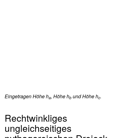
Eingetragen Höhe h
, Höhe h
und Höhe h
.
a
b
c
Rechtwinkliges
ungleichseitiges