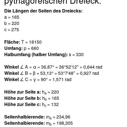
pythagoreischen Dreieck.
Die Längen der Seiten des Dreiecks:
a = 165
b = 220
c = 275
Fläche:
T = 18150
Umfang:
p = 660
Halbumfang (halber Umfang):
s = 330
Winkel
∠ A = α = 36,8
7
° = 36°52'12″ = 0,64
4
rad
Winkel
∠ B = β = 53,1
3
° = 53°7'48″ = 0,92
7
rad
Winkel
∠ C = γ = 90° = 1,57
1
rad
Höhe zur Seite a:
h
= 220
a
Höhe zur Seite b:
h
= 165
b
Höhe zur Seite c:
h
= 132
c
Seitenhalbierende:
m
= 234,9
6
a
Seitenhalbierende:
m
= 198,30
5
b