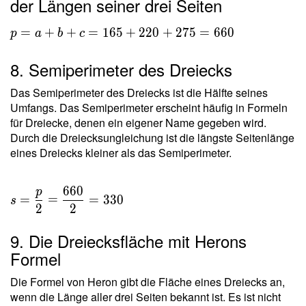
der Längen seiner drei Seiten
=
+
+
=
1
6
5
+
2
2
0
+
2
7
5
=
6
6
0
p
a
b
c
8. Semiperimeter des Dreiecks
Das Semiperimeter des Dreiecks ist die Hälfte seines
Umfangs. Das Semiperimeter erscheint häufig in Formeln
für Dreiecke, denen ein eigener Name gegeben wird.
Durch die Dreiecksungleichung ist die längste Seitenlänge
eines Dreiecks kleiner als das Semiperimeter.
6
6
0
p
=
=
=
3
3
0
s
2
2
9. Die Dreiecksfläche mit Herons
Formel
Die Formel von Heron gibt die Fläche eines Dreiecks an,
wenn die Länge aller drei Seiten bekannt ist. Es ist nicht