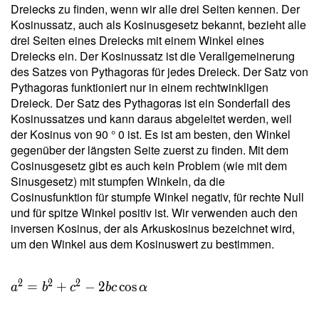
Dreiecks zu finden, wenn wir alle drei Seiten kennen. Der
Kosinussatz, auch als Kosinusgesetz bekannt, bezieht alle
drei Seiten eines Dreiecks mit einem Winkel eines
Dreiecks ein. Der Kosinussatz ist die Verallgemeinerung
des Satzes von Pythagoras für jedes Dreieck. Der Satz von
Pythagoras funktioniert nur in einem rechtwinkligen
Dreieck. Der Satz des Pythagoras ist ein Sonderfall des
Kosinussatzes und kann daraus abgeleitet werden, weil
der Kosinus von 90 ° 0 ist. Es ist am besten, den Winkel
gegenüber der längsten Seite zuerst zu finden. Mit dem
Cosinusgesetz gibt es auch kein Problem (wie mit dem
Sinusgesetz) mit stumpfen Winkeln, da die
Cosinusfunktion für stumpfe Winkel negativ, für rechte Null
und für spitze Winkel positiv ist. Wir verwenden auch den
inversen Kosinus, der als Arkuskosinus bezeichnet wird,
um den Winkel aus dem Kosinuswert zu bestimmen.
2
2
2
=
+
−
2
cos
a
b
c
b
c
α