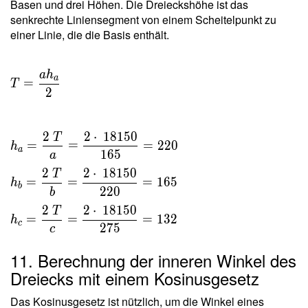
Basen und drei Höhen. Die Dreieckshöhe ist das
\sqrt{
senkrechte Liniensegment von einem Scheitelpunkt zu
329420000
einer Linie, die die Basis enthält.
} = 18150
a
h
a
=
T
2
2
2
⋅
1
8
1
5
0
T
=
=
=
2
2
0
h
a
1
6
5
a
2
2
⋅
1
8
1
5
0
T
=
=
=
1
6
5
h
b
2
2
0
b
2
2
⋅
1
8
1
5
0
T
=
=
=
1
3
2
h
c
2
7
5
c
11. Berechnung der inneren Winkel des
Dreiecks mit einem Kosinusgesetz
Das Kosinusgesetz ist nützlich, um die Winkel eines