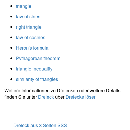
\dfrac{
triangle
\sqrt{ 2
law of sines
\cdot \
275^2+2
right triangle
\cdot \
law of cosines
165^2 -
220^2 } }{
Heron's formula
2 } =
Pythagorean theorem
198{,}305
\ \\ m_c =
triangle inequality
\dfrac{
\sqrt{
similarity of triangles
2a^2+2b^2
Weitere Informationen zu Dreiecken oder weitere Details
- c^2 } }{ 2
finden Sie unter
Dreieck
über
Dreiecke lösen
} =
\dfrac{
\sqrt{ 2
\cdot \
165^2+2
Dreieck aus 3 Seiten SSS