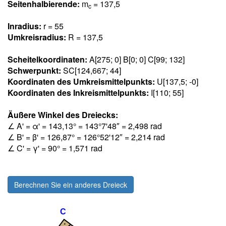
Seitenhalbierende:
m
= 137,5
c
Inradius:
r = 55
Umkreisradius:
R = 137,5
Scheitelkoordinaten:
A[275; 0] B[0; 0] C[99; 132]
Schwerpunkt:
SC[124,66
7
; 44]
Koordinaten des Umkreismittelpunkts:
U[137,5; -0]
Koordinaten des Inkreismittelpunkts:
I[110; 55]
Äußere Winkel des Dreiecks:
∠ A' = α' = 143,1
3
° = 143°7'48″ = 2,49
8
rad
∠ B' = β' = 126,8
7
° = 126°52'12″ = 2,21
4
rad
∠ C' = γ' = 90° = 1,57
1
rad
Berechnen Sie ein anderes Dreieck