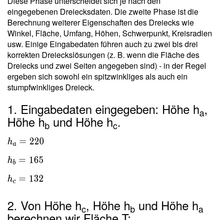
Diese Phase unterscheidet sich je nach den
eingegebenen Dreiecksdaten. Die zweite Phase ist die
Berechnung weiterer Eigenschaften des Dreiecks wie
Winkel, Fläche, Umfang, Höhen, Schwerpunkt, Kreisradien
usw. Einige Eingabedaten führen auch zu zwei bis drei
korrekten Dreieckslösungen (z. B. wenn die Fläche des
Dreiecks und zwei Seiten angegeben sind) - in der Regel
ergeben sich sowohl ein spitzwinkliges als auch ein
stumpfwinkliges Dreieck.
1. Eingabedaten eingegeben: Höhe h
,
a
Höhe h
und Höhe h
.
b
c
=
2
2
0
h
a
=
1
6
5
h
b
=
1
3
2
h
c
2. Von Höhe h
, Höhe h
und Höhe h
c
b
a
berechnen wir Fläche T: