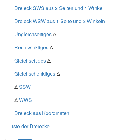
\cdot \
Dreieck SWS aus 2 Seiten und 1 Winkel
220^2 -
275^2 } }{
Dreieck WSW aus 1 Seite und 2 Winkeln
2 } =
137{,}5
Ungleichseitiges
Δ
Rechtwinkliges
Δ
Gleichseitiges
Δ
Gleichschenkliges
Δ
Δ
SSW
Δ
WWS
Dreieck aus Koordinaten
Liste der Dreiecke