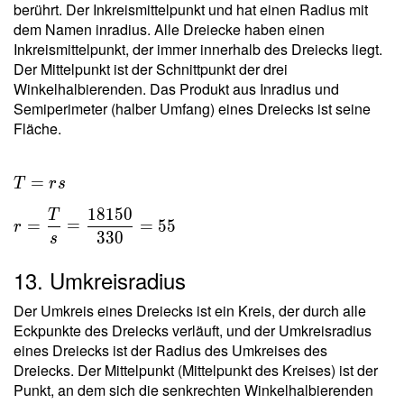
berührt. Der Inkreismittelpunkt und hat einen Radius mit
dem Namen inradius. Alle Dreiecke haben einen
Inkreismittelpunkt, der immer innerhalb des Dreiecks liegt.
Der Mittelpunkt ist der Schnittpunkt der drei
Winkelhalbierenden. Das Produkt aus Inradius und
Semiperimeter (halber Umfang) eines Dreiecks ist seine
Fläche.
=
T
r
s
1
8
1
5
0
T
=
=
=
5
5
r
3
3
0
s
13. Umkreisradius
Der Umkreis eines Dreiecks ist ein Kreis, der durch alle
Eckpunkte des Dreiecks verläuft, und der Umkreisradius
eines Dreiecks ist der Radius des Umkreises des
Dreiecks. Der Mittelpunkt (Mittelpunkt des Kreises) ist der
Punkt, an dem sich die senkrechten Winkelhalbierenden