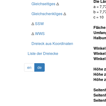
Die Lä
Gleichseitiges
Δ
a = 7,7
b = 7,7
Gleichschenkliges
Δ
c = 10
Δ
SSW
Fläche
Umfan
Δ
WWS
Halbum
Dreieck aus Koordinaten
Winke
Liste der Dreiecke
Winke
Winke
en
de
Höhe z
Höhe z
Höhe z
Seiten
Seiten
Seiten