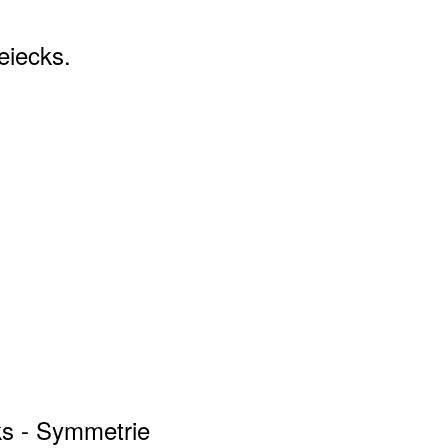
eiecks.
ks - Symmetrie