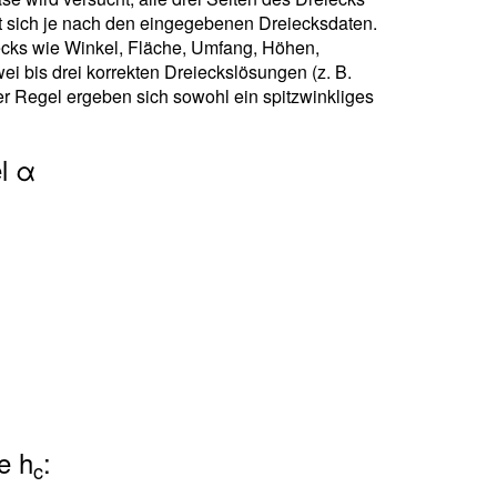
 sich je nach den eingegebenen Dreiecksdaten.
ecks wie Winkel, Fläche, Umfang, Höhen,
i bis drei korrekten Dreieckslösungen (z. B.
r Regel ergeben sich sowohl ein spitzwinkliges
l α
e h
:
c