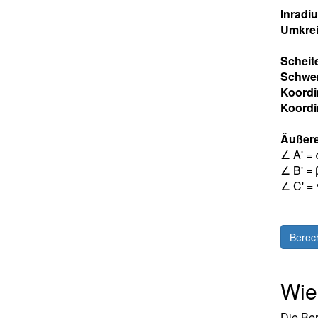
Inradi
Umkrei
Scheit
Schwe
Koordi
Koordi
Äußere
∠ A' = 
∠ B' = 
∠ C' = 
Berec
Wie
Die Ber