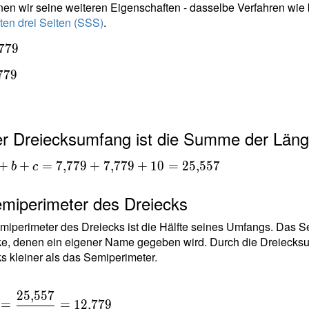
79
en wir seine weiteren Eigenschaften - dasselbe Verfahren wie 
=
en drei Seiten (SSS)
.
557
7
7
9
7
7
9
0
er Dreiecksumfang ist die Summe der Länge
+b+c =
+
+
=
7
,
7
7
9
+
7
,
7
7
9
+
1
0
=
2
5
,
5
5
7
b
c
79+7{,}779+10
,}557
emiperimeter des Dreiecks
iperimeter des Dreiecks ist die Hälfte seines Umfangs. Das Se
e, denen ein eigener Name gegeben wird. Durch die Dreiecksun
s kleiner als das Semiperimeter.
2
5
,
5
5
7
=
=
1
2
,
7
7
9