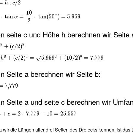
α =
=
:
/
2
h
c
 \
1
0
=
⋅
tan
=
⋅
tan
(
5
0
°
)
=
5
,
9
5
9
α
2
{ c
on seite c und Höhe h berechnen wir Seite 
\
2
2
+
(
/
2
)
h
c
ac{
2 }
2
2
2
2
+
(
/
2
)
=
5
,
9
5
9
+
(
1
0
/
2
)
=
7
,
7
7
9
h
c
\
50
n Seite a berechnen wir Seite b:
e )
=
7
,
7
7
9
59
on Seite a und seite c berechnen wir Umfan
a
+
=
2
⋅
7
,
7
7
9
+
1
0
=
2
5
,
5
5
7
a
c
 2
\
da wir die Längen aller drei Seiten des Dreiecks kennen, ist das