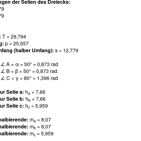
ngen der Seiten des Dreiecks:
7
9
7
9
:
T = 29,79
4
g:
p = 25,55
7
fang (halber Umfang):
s = 12,77
9
l
∠ A = α = 50° = 0,87
3
rad
l
∠ B = β = 50° = 0,87
3
rad
l
∠ C = γ = 80° = 1,39
6
rad
ur Seite a:
h
= 7,6
6
a
ur Seite b:
h
= 7,6
6
b
ur Seite c:
h
= 5,95
9
c
halbierende:
m
= 8,0
7
a
halbierende:
m
= 8,0
7
b
halbierende:
m
= 5,95
9
c