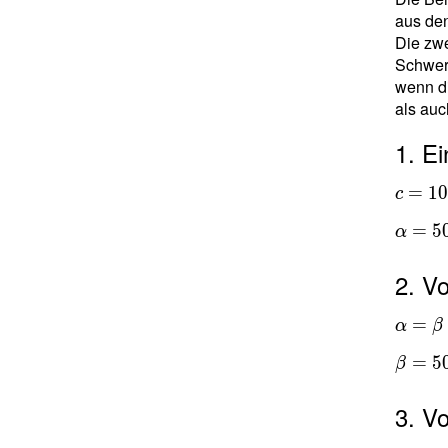
aus de
Die zwe
Schwerp
wenn di
als auc
1. E
=
1
c
=
5
α
2. V
=
α
β
=
5
β
3. V