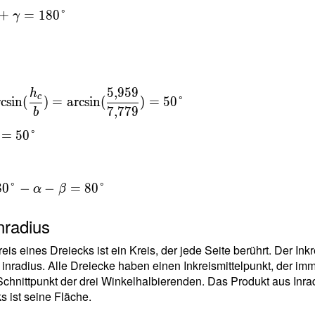
794
γ =
+
=
1
8
0
°
γ
 \\
gree \
=
 \ \\ \
{
=
}{
n(\dfrac{
5
,
9
5
9
h
{ b } ) =
c
rcsin
(
)
=
arcsin
(
)
=
5
0
°
{
7
,
7
7
9
n(\dfrac{
b
t
59 }{
=
5
0
°
9 } ) =
794
ree \ \\
 =
79
8
0
°
−
−
=
8
0
°
α
β
ree \ \\
 =
 \
nradius
gree - α
b
a
reis eines Dreiecks ist ein Kreis, der jede Seite berührt. Der In
gree
nradius. Alle Dreiecke haben einen Inkreismittelpunkt, der imme
}66
 Schnittpunkt der drei Winkelhalbierenden. Das Produkt aus Inr
s ist seine Fläche.