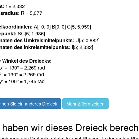
us:
r = 2,33
2
sradius:
R = 5,07
7
elkoordinaten:
A[10; 0] B[0; 0] C[5; 5,95
9
]
rpunkt:
SC[5; 1,98
6
]
naten des Umkreismittelpunkts:
U[5; 0,88
2
]
naten des Inkreismittelpunkts:
I[5; 2,33
2
]
 Winkel des Dreiecks:
α' = 130° = 2,26
9
rad
β' = 130° = 2,26
9
rad
γ' = 100° = 1,74
5
rad
hnen Sie ein anderes Dreieck
Mehr Ziffern zeigen
 haben wir dieses Dreieck berec
echnung des Dreiecks erfolgt in zwei Phasen. In der ersten Phas