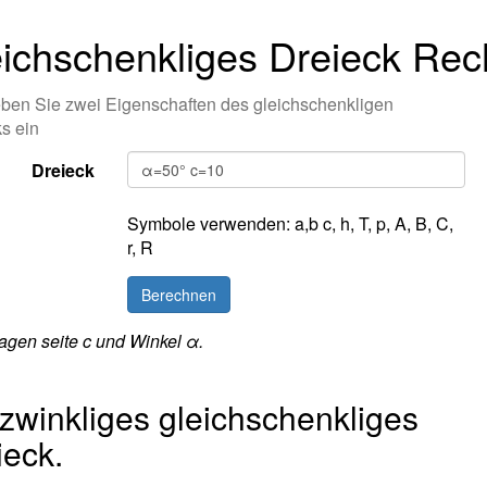
ichschenkliges Dreieck Rech
eben Sie zwei Eigenschaften des gleichschenkligen
s ein
Dreieck
Symbole verwenden:
a,b
c,
h,
T,
p,
A
,
B,
C,
r,
R
agen seite c und Winkel α.
tzwinkliges gleichschenkliges
ieck.