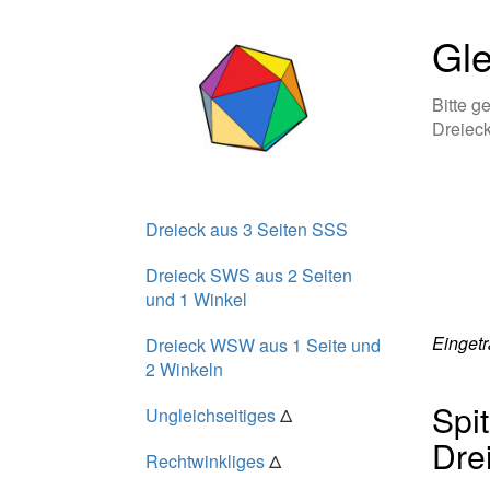
Gle
Bitte g
Dreieck
Dreieck aus 3 Seiten SSS
Dreieck SWS aus 2 Seiten
und 1 Winkel
Eingetr
Dreieck WSW aus 1 Seite und
2 Winkeln
Spi
Ungleichseitiges
Δ
Dre
Rechtwinkliges
Δ