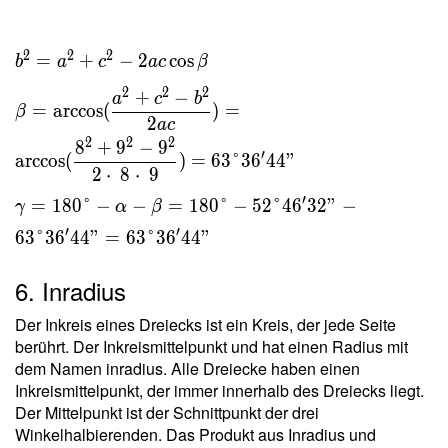
2
2
2
=
+
−
2
cos
b
a
c
a
c
β
2
2
2
+
−
a
c
b
=
arccos
(
)
=
β
2
a
c
2
2
2
8
+
9
−
9
′
arccos
(
)
=
6
3
°
3
6
4
4
"
2
⋅
8
⋅
9
′
=
1
8
0
°
−
−
=
1
8
0
°
−
5
2
°
4
6
3
2
"
−
γ
α
β
′
′
6
3
°
3
6
4
4
"
=
6
3
°
3
6
4
4
"
6. Inradius
Der Inkreis eines Dreiecks ist ein Kreis, der jede Seite
berührt. Der Inkreismittelpunkt und hat einen Radius mit
dem Namen inradius. Alle Dreiecke haben einen
Inkreismittelpunkt, der immer innerhalb des Dreiecks liegt.
Der Mittelpunkt ist der Schnittpunkt der drei
Winkelhalbierenden. Das Produkt aus Inradius und