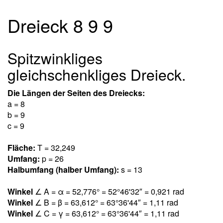
Dreieck 8 9 9
Spitzwinkliges
gleichschenkliges Dreieck.
Die Längen der Seiten des Dreiecks:
a = 8
b = 9
c = 9
Fläche:
T = 32,24
9
Umfang:
p = 26
Halbumfang (halber Umfang):
s = 13
Winkel
∠ A = α = 52,77
6
° = 52°46'32″ = 0,92
1
rad
Winkel
∠ B = β = 63,61
2
° = 63°36'44″ = 1,1
1
rad
Winkel
∠ C = γ = 63,61
2
° = 63°36'44″ = 1,1
1
rad