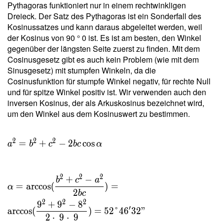
Pythagoras funktioniert nur in einem rechtwinkligen
\dfrac{
Dreieck. Der Satz des Pythagoras ist ein Sonderfall des
2 \cdot
Kosinussatzes und kann daraus abgeleitet werden, weil
\
der Kosinus von 90 ° 0 ist. Es ist am besten, den Winkel
32{,}249
gegenüber der längsten Seite zuerst zu finden. Mit dem
}{ 9 } =
Cosinusgesetz gibt es auch kein Problem (wie mit dem
7{,}167
Sinusgesetz) mit stumpfen Winkeln, da die
\ \\ h _c
Cosinusfunktion für stumpfe Winkel negativ, für rechte Null
=
und für spitze Winkel positiv ist. Wir verwenden auch den
\dfrac{
inversen Kosinus, der als Arkuskosinus bezeichnet wird,
2 \ T }{
um den Winkel aus dem Kosinuswert zu bestimmen.
c } =
\dfrac{
2 \cdot
2
2
2
=
+
−
2
cos
a
b
c
b
c
α
\
32{,}249
}{ 9 } =
2
2
2
+
−
b
c
a
=
arccos
(
)
=
7{,}167
α
2
b
c
2
2
2
9
+
9
−
8
′
arccos
(
)
=
5
2
°
4
6
3
2
"
2
⋅
9
⋅
9