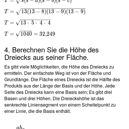
T =
=
(
−
)
(
−
)
(
−
)
T
s
s
a
s
b
s
c
\sqrt{
=
1
3
(
1
3
−
8
)
(
1
3
−
9
)
(
1
3
−
9
)
T
s(s-a)(s-
b)(s-c) }
=
1
3
⋅
5
⋅
4
⋅
4
T
\ \\ T =
\sqrt{
=
1
0
4
0
=
3
2
,
2
4
9
T
13(13-8)
(13-9)
4. Berechnen Sie die Höhe des
(13-9) }
Dreiecks aus seiner Fläche.
\ \\ T =
\sqrt{
Es gibt viele Möglichkeiten, die Höhe des Dreiecks zu
13 \cdot
ermitteln. Der einfachste Weg ist von der Fläche und
Grundlänge. Die Fläche eines Dreiecks ist die Hälfte des
\ 5
Produkts aus der Länge der Basis und der Höhe. Jede
\cdot \
Seite des Dreiecks kann eine Basis sein; Es gibt drei
4 \cdot
Basen und drei Höhen. Die Dreieckshöhe ist das
\ 4 } \
senkrechte Liniensegment von einem Scheitelpunkt zu
\\ T =
einer Linie, die die Basis enthält.
\sqrt{
1040 } =
32{,}249
a
h
T =