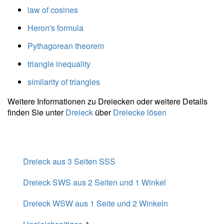
law of cosines
} =
7{,}228 \
Heron's formula
\\ m_c =
Pythagorean theorem
\dfrac{
\sqrt{
triangle inequality
2a^2+2b^2
- c^2 } }{ 2
similarity of triangles
} =
Weitere Informationen zu Dreiecken oder weitere Details
\dfrac{
finden Sie unter
Dreieck
über
Dreiecke lösen
\sqrt{ 2
\cdot \
8^2+2
\cdot \ 9^2
- 9^2 } }{ 2
Dreieck aus 3 Seiten SSS
} =
Dreieck SWS aus 2 Seiten und 1 Winkel
7{,}228
Dreieck WSW aus 1 Seite und 2 Winkeln