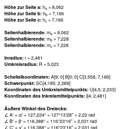
Höhe zur Seite a:
h
= 8,06
2
a
Höhe zur Seite b:
h
= 7,16
6
b
Höhe zur Seite c:
h
= 7,16
6
c
Seitenhalbierende:
m
= 8,06
2
a
Seitenhalbierende:
m
= 7,22
8
b
Seitenhalbierende:
m
= 7,22
8
c
Inradius:
r = 2,48
1
Umkreisradius:
R = 5,02
3
Scheitelkoordinaten:
A[9; 0] B[0; 0] C[3,55
6
; 7,16
6
]
Schwerpunkt:
SC[4,18
5
; 2,38
9
]
Koordinaten des Umkreismittelpunkts:
U[4,5; 2,23
3
]
Koordinaten des Inkreismittelpunkts:
I[4; 2,48
1
]
Äußere Winkel des Dreiecks:
∠ A' = α' = 127,22
4
° = 127°13'28″ = 2,2
2
rad
∠ B' = β' = 116,38
8
° = 116°23'16″ = 2,03
1
rad
∠ C' = γ' = 116,38
8
° = 116°23'16″ = 2,03
1
rad