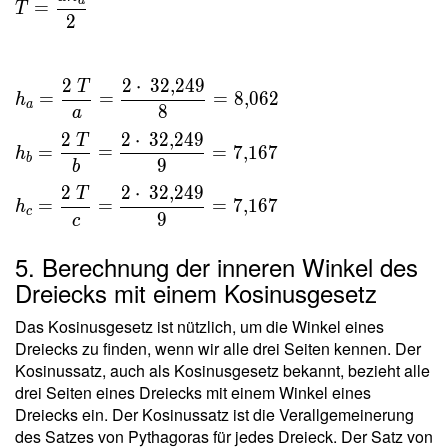
a
=
T
\dfrac{
2
a h _a }
{ 2 } \
2
2
⋅
3
2
,
2
4
9
T
\\ \ \\
=
=
=
8
,
0
6
2
h
a
8
h _a =
a
\dfrac{
2
2
⋅
3
2
,
2
4
9
T
=
=
=
7
,
1
6
7
h
2 \ T }{
b
9
b
a } =
2
2
⋅
3
2
,
2
4
9
T
\dfrac{
=
=
=
7
,
1
6
7
h
c
9
c
2 \cdot
\
5. Berechnung der inneren Winkel des
32{,}249
Dreiecks mit einem Kosinusgesetz
}{ 8 } =
8{,}062
Das Kosinusgesetz ist nützlich, um die Winkel eines
\ \\ h
Dreiecks zu finden, wenn wir alle drei Seiten kennen. Der
_b =
Kosinussatz, auch als Kosinusgesetz bekannt, bezieht alle
\dfrac{
drei Seiten eines Dreiecks mit einem Winkel eines
2 \ T }{
Dreiecks ein. Der Kosinussatz ist die Verallgemeinerung
b } =
des Satzes von Pythagoras für jedes Dreieck. Der Satz von