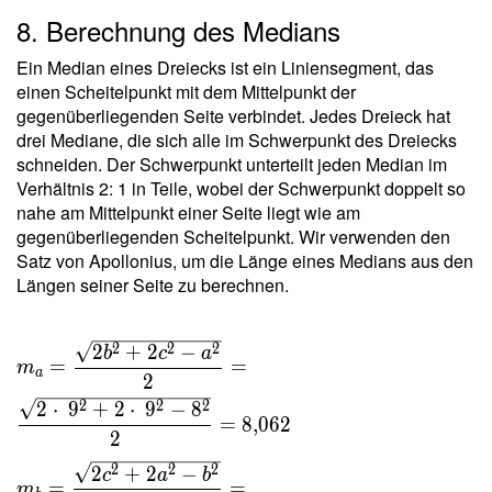
a b c }{
8. Berechnung des Medians
4 \ r s }
=
Ein Median eines Dreiecks ist ein Liniensegment, das
\dfrac{
einen Scheitelpunkt mit dem Mittelpunkt der
8 \cdot
gegenüberliegenden Seite verbindet. Jedes Dreieck hat
\ 9
drei Mediane, die sich alle im Schwerpunkt des Dreiecks
\cdot \
schneiden. Der Schwerpunkt unterteilt jeden Median im
9 }{ 4
Verhältnis 2: 1 in Teile, wobei der Schwerpunkt doppelt so
\cdot \
nahe am Mittelpunkt einer Seite liegt wie am
2{,}481
gegenüberliegenden Scheitelpunkt. Wir verwenden den
\cdot \
Satz von Apollonius, um die Länge eines Medians aus den
13 } =
Längen seiner Seite zu berechnen.
5{,}023
m_a =
2
2
2
2
+
2
−
b
c
a
=
=
m
\dfrac{
a
2
\sqrt{
2
2
2
2
⋅
9
+
2
⋅
9
−
8
=
8
,
0
6
2
2b^2+2c^2
2
- a^2 } }{ 2
2
2
2
2
+
2
−
c
a
b
} =
=
=
m