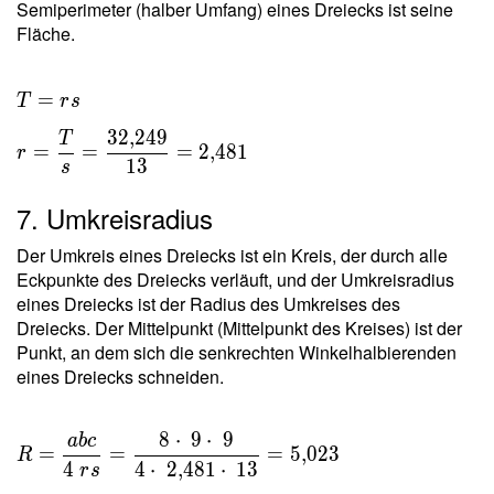
Semiperimeter (halber Umfang) eines Dreiecks ist seine
Fläche.
T = rs \
=
T
r
s
\\ r =
3
2
,
2
4
9
T
\dfrac{
=
=
=
2
,
4
8
1
r
1
3
s
T }{ s }
=
7. Umkreisradius
\dfrac{
32{,}249
Der Umkreis eines Dreiecks ist ein Kreis, der durch alle
}{ 13 }
Eckpunkte des Dreiecks verläuft, und der Umkreisradius
=
eines Dreiecks ist der Radius des Umkreises des
Dreiecks. Der Mittelpunkt (Mittelpunkt des Kreises) ist der
2{,}481
Punkt, an dem sich die senkrechten Winkelhalbierenden
eines Dreiecks schneiden.
8
⋅
9
⋅
9
a
b
c
R =
=
=
=
5
,
0
2
3
R
\dfrac{
4
4
⋅
2
,
4
8
1
⋅
1
3
r
s