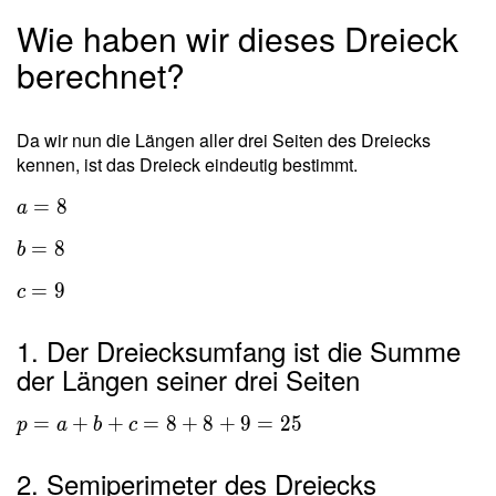
Wie haben wir dieses Dreieck
berechnet?
Da wir nun die Längen aller drei Seiten des Dreiecks
kennen, ist das Dreieck eindeutig bestimmt.
=
8
a
=
8
b
=
9
c
1. Der Dreiecksumfang ist die Summe
der Längen seiner drei Seiten
=
+
+
=
8
+
8
+
9
=
2
5
p
a
b
c
2. Semiperimeter des Dreiecks