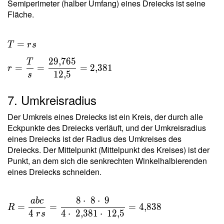
Semiperimeter (halber Umfang) eines Dreiecks ist seine
Fläche.
T = rs \
=
T
r
s
\\ r =
2
9
,
7
6
5
T
\dfrac{
=
=
=
2
,
3
8
1
r
1
2
,
5
s
T }{ s }
=
7. Umkreisradius
\dfrac{
29{,}765
Der Umkreis eines Dreiecks ist ein Kreis, der durch alle
}{
Eckpunkte des Dreiecks verläuft, und der Umkreisradius
12{,}5 }
eines Dreiecks ist der Radius des Umkreises des
=
Dreiecks. Der Mittelpunkt (Mittelpunkt des Kreises) ist der
2{,}381
Punkt, an dem sich die senkrechten Winkelhalbierenden
eines Dreiecks schneiden.
8
⋅
8
⋅
9
a
b
c
R =
=
=
=
4
,
8
3
8
R
\dfrac{
4
4
⋅
2
,
3
8
1
⋅
1
2
,
5
r
s