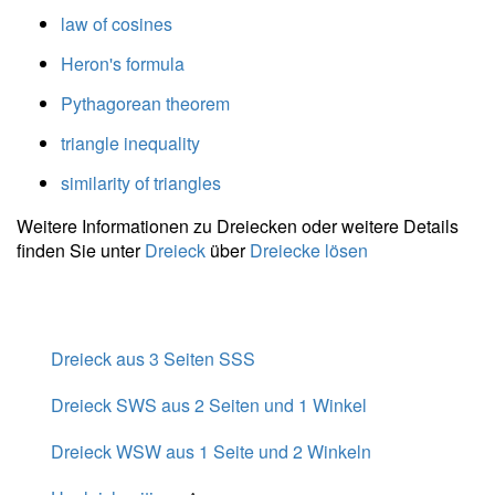
- 8^2 } }{ 2
law of cosines
} =
7{,}517 \
Heron's formula
\\ m_c =
Pythagorean theorem
\dfrac{
\sqrt{
triangle inequality
2a^2+2b^2
- c^2 } }{ 2
similarity of triangles
} =
Weitere Informationen zu Dreiecken oder weitere Details
\dfrac{
finden Sie unter
Dreieck
über
Dreiecke lösen
\sqrt{ 2
\cdot \
8^2+2
\cdot \ 8^2
- 9^2 } }{ 2
Dreieck aus 3 Seiten SSS
} =
Dreieck SWS aus 2 Seiten und 1 Winkel
6{,}614
Dreieck WSW aus 1 Seite und 2 Winkeln