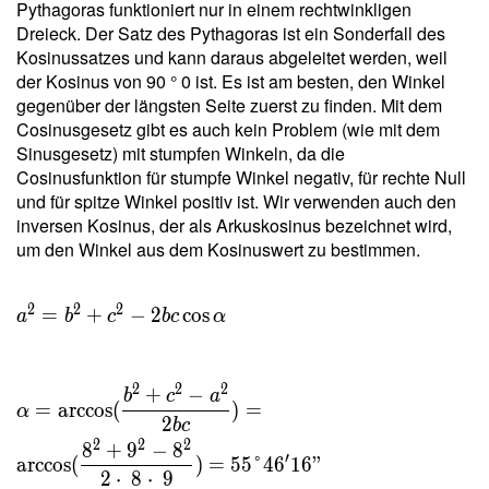
Pythagoras funktioniert nur in einem rechtwinkligen
\dfrac{
Dreieck. Der Satz des Pythagoras ist ein Sonderfall des
2 \cdot
Kosinussatzes und kann daraus abgeleitet werden, weil
\
der Kosinus von 90 ° 0 ist. Es ist am besten, den Winkel
29{,}765
gegenüber der längsten Seite zuerst zu finden. Mit dem
}{ 8 } =
Cosinusgesetz gibt es auch kein Problem (wie mit dem
7{,}441
Sinusgesetz) mit stumpfen Winkeln, da die
\ \\ h _c
Cosinusfunktion für stumpfe Winkel negativ, für rechte Null
=
und für spitze Winkel positiv ist. Wir verwenden auch den
\dfrac{
inversen Kosinus, der als Arkuskosinus bezeichnet wird,
2 \ T }{
um den Winkel aus dem Kosinuswert zu bestimmen.
c } =
\dfrac{
2 \cdot
2
2
2
=
+
−
2
cos
a
b
c
b
c
α
\
29{,}765
}{ 9 } =
2
2
2
+
−
b
c
a
=
arccos
(
)
=
6{,}614
α
2
b
c
2
2
2
8
+
9
−
8
′
arccos
(
)
=
5
5
°
4
6
1
6
"
2
⋅
8
⋅
9