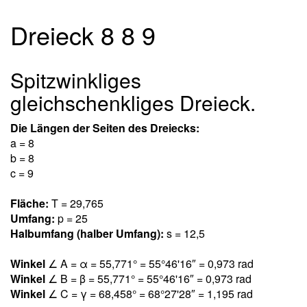
Dreieck 8 8 9
Spitzwinkliges
gleichschenkliges Dreieck.
Die Längen der Seiten des Dreiecks:
a = 8
b = 8
c = 9
Fläche:
T = 29,76
5
Umfang:
p = 25
Halbumfang (halber Umfang):
s = 12,5
Winkel
∠ A = α = 55,77
1
° = 55°46'16″ = 0,97
3
rad
Winkel
∠ B = β = 55,77
1
° = 55°46'16″ = 0,97
3
rad
Winkel
∠ C = γ = 68,45
8
° = 68°27'28″ = 1,19
5
rad