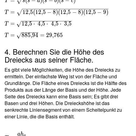
T = \sqrt{ s(s-
=
(
−
)
(
−
)
(
−
)
T
s
s
a
s
b
s
c
a)(s-b)(s-c) } \
=
1
2
,
5
(
1
2
,
5
−
8
)
(
1
2
,
5
−
8
)
(
1
2
,
5
−
9
)
T
\\ T = \sqrt{
12{,}5(12{,}5-
=
1
2
,
5
⋅
4
,
5
⋅
4
,
5
⋅
3
,
5
T
8)(12{,}5-8)
(12{,}5-9) } \
=
8
8
5
,
9
4
=
2
9
,
7
6
5
T
\\ T = \sqrt{
12{,}5 \cdot \
4. Berechnen Sie die Höhe des
4{,}5 \cdot \
Dreiecks aus seiner Fläche.
4{,}5 \cdot \
Es gibt viele Möglichkeiten, die Höhe des Dreiecks zu
3{,}5 } \ \\ T
ermitteln. Der einfachste Weg ist von der Fläche und
= \sqrt{
Grundlänge. Die Fläche eines Dreiecks ist die Hälfte des
885{,}94 } =
Produkts aus der Länge der Basis und der Höhe. Jede
29{,}765
Seite des Dreiecks kann eine Basis sein; Es gibt drei
Basen und drei Höhen. Die Dreieckshöhe ist das
senkrechte Liniensegment von einem Scheitelpunkt zu
einer Linie, die die Basis enthält.
a
h
T =
a