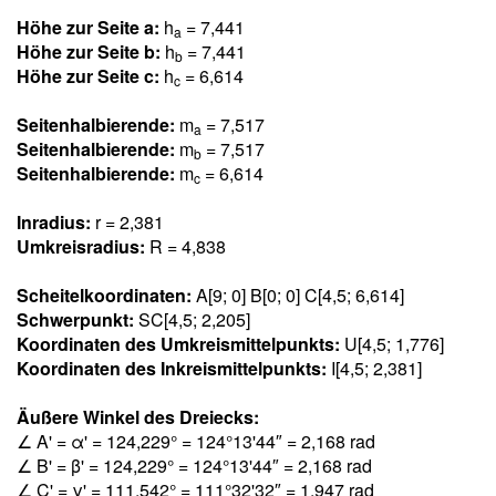
Höhe zur Seite a:
h
= 7,44
1
a
Höhe zur Seite b:
h
= 7,44
1
b
Höhe zur Seite c:
h
= 6,61
4
c
Seitenhalbierende:
m
= 7,51
7
a
Seitenhalbierende:
m
= 7,51
7
b
Seitenhalbierende:
m
= 6,61
4
c
Inradius:
r = 2,38
1
Umkreisradius:
R = 4,83
8
Scheitelkoordinaten:
A[9; 0] B[0; 0] C[4,5; 6,61
4
]
Schwerpunkt:
SC[4,5; 2,20
5
]
Koordinaten des Umkreismittelpunkts:
U[4,5; 1,77
6
]
Koordinaten des Inkreismittelpunkts:
I[4,5; 2,38
1
]
Äußere Winkel des Dreiecks:
∠ A' = α' = 124,22
9
° = 124°13'44″ = 2,16
8
rad
∠ B' = β' = 124,22
9
° = 124°13'44″ = 2,16
8
rad
∠ C' = γ' = 111,54
2
° = 111°32'32″ = 1,94
7
rad