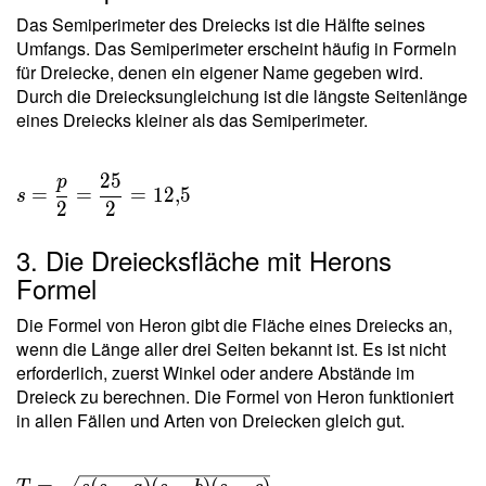
Das Semiperimeter des Dreiecks ist die Hälfte seines
Umfangs. Das Semiperimeter erscheint häufig in Formeln
für Dreiecke, denen ein eigener Name gegeben wird.
Durch die Dreiecksungleichung ist die längste Seitenlänge
eines Dreiecks kleiner als das Semiperimeter.
2
5
p
s =
=
=
=
1
2
,
5
s
2
2
\dfrac{
p }{ 2
3. Die Dreiecksfläche mit Herons
} =
Formel
\dfrac{
25 }{ 2
Die Formel von Heron gibt die Fläche eines Dreiecks an,
} =
wenn die Länge aller drei Seiten bekannt ist. Es ist nicht
12{,}5
erforderlich, zuerst Winkel oder andere Abstände im
Dreieck zu berechnen. Die Formel von Heron funktioniert
in allen Fällen und Arten von Dreiecken gleich gut.