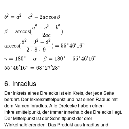
2
2
2
=
+
−
2
cos
b
a
c
a
c
β
2
2
2
+
−
a
c
b
=
arccos
(
)
=
β
2
a
c
2
2
2
8
+
9
−
8
′
arccos
(
)
=
5
5
°
4
6
1
6
"
2
⋅
8
⋅
9
′
=
1
8
0
°
−
−
=
1
8
0
°
−
5
5
°
4
6
1
6
"
−
γ
α
β
′
′
5
5
°
4
6
1
6
"
=
6
8
°
2
7
2
8
"
6. Inradius
Der Inkreis eines Dreiecks ist ein Kreis, der jede Seite
berührt. Der Inkreismittelpunkt und hat einen Radius mit
dem Namen inradius. Alle Dreiecke haben einen
Inkreismittelpunkt, der immer innerhalb des Dreiecks liegt.
Der Mittelpunkt ist der Schnittpunkt der drei
Winkelhalbierenden. Das Produkt aus Inradius und