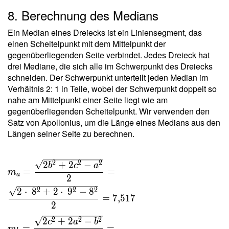
a b c }{
8. Berechnung des Medians
4 \ r s }
=
Ein Median eines Dreiecks ist ein Liniensegment, das
\dfrac{
einen Scheitelpunkt mit dem Mittelpunkt der
8 \cdot
gegenüberliegenden Seite verbindet. Jedes Dreieck hat
\ 8
drei Mediane, die sich alle im Schwerpunkt des Dreiecks
\cdot \
schneiden. Der Schwerpunkt unterteilt jeden Median im
9 }{ 4
Verhältnis 2: 1 in Teile, wobei der Schwerpunkt doppelt so
\cdot \
nahe am Mittelpunkt einer Seite liegt wie am
2{,}381
gegenüberliegenden Scheitelpunkt. Wir verwenden den
\cdot \
Satz von Apollonius, um die Länge eines Medians aus den
12{,}5
Längen seiner Seite zu berechnen.
} =
4{,}838
m_a =
2
2
2
2
+
2
−
b
c
a
=
=
m
\dfrac{
a
2
\sqrt{
2
2
2
2
⋅
8
+
2
⋅
9
−
8
=
7
,
5
1
7
2b^2+2c^2
2
- a^2 } }{ 2
2
2
2
2
+
2
−
c
a
b
} =
=
=
m