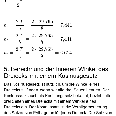
=
T
\dfrac{
2
a h _a }
{ 2 } \
2
2
⋅
2
9
,
7
6
5
T
\\ \ \\
=
=
=
7
,
4
4
1
h
a
8
h _a =
a
\dfrac{
2
2
⋅
2
9
,
7
6
5
T
=
=
=
7
,
4
4
1
h
2 \ T }{
b
8
b
a } =
2
2
⋅
2
9
,
7
6
5
T
\dfrac{
=
=
=
6
,
6
1
4
h
c
9
c
2 \cdot
\
5. Berechnung der inneren Winkel des
29{,}765
Dreiecks mit einem Kosinusgesetz
}{ 8 } =
7{,}441
Das Kosinusgesetz ist nützlich, um die Winkel eines
\ \\ h
Dreiecks zu finden, wenn wir alle drei Seiten kennen. Der
_b =
Kosinussatz, auch als Kosinusgesetz bekannt, bezieht alle
\dfrac{
drei Seiten eines Dreiecks mit einem Winkel eines
2 \ T }{
Dreiecks ein. Der Kosinussatz ist die Verallgemeinerung
b } =
des Satzes von Pythagoras für jedes Dreieck. Der Satz von