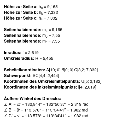
Höhe zur Seite a:
h
= 9,16
5
a
Höhe zur Seite b:
h
= 7,33
2
b
Höhe zur Seite c:
h
= 7,33
2
c
Seitenhalbierende:
m
= 9,16
5
a
Seitenhalbierende:
m
= 7,5
5
b
Seitenhalbierende:
m
= 7,5
5
c
Inradius:
r = 2,61
9
Umkreisradius:
R = 5,45
5
Scheitelkoordinaten:
A[10; 0] B[0; 0] C[3,2; 7,33
2
]
Schwerpunkt:
SC[4,4; 2,44
4
]
Koordinaten des Umkreismittelpunkts:
U[5; 2,18
2
]
Koordinaten des Inkreismittelpunkts:
I[4; 2,61
9
]
Äußere Winkel des Dreiecks:
∠ A' = α' = 132,84
4
° = 132°50'37″ = 2,31
9
rad
∠ B' = β' = 113,57
8
° = 113°34'41″ = 1,98
2
rad
∠ C' = γ' = 113,57
8
° = 113°34'41″ = 1,98
2
rad