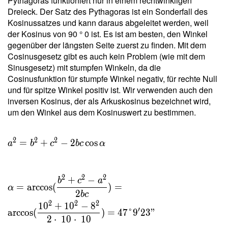
Pythagoras funktioniert nur in einem rechtwinkligen
\dfrac{
Dreieck. Der Satz des Pythagoras ist ein Sonderfall des
2 \cdot
Kosinussatzes und kann daraus abgeleitet werden, weil
\
der Kosinus von 90 ° 0 ist. Es ist am besten, den Winkel
36{,}661
gegenüber der längsten Seite zuerst zu finden. Mit dem
}{ 10 }
Cosinusgesetz gibt es auch kein Problem (wie mit dem
=
Sinusgesetz) mit stumpfen Winkeln, da die
7{,}332
Cosinusfunktion für stumpfe Winkel negativ, für rechte Null
\ \\ h _c
und für spitze Winkel positiv ist. Wir verwenden auch den
=
inversen Kosinus, der als Arkuskosinus bezeichnet wird,
\dfrac{
um den Winkel aus dem Kosinuswert zu bestimmen.
2 \ T }{
c } =
\dfrac{
2
2
2
=
+
−
2
cos
a
b
c
b
c
α
2 \cdot
\
36{,}661
2
2
2
+
−
b
c
a
=
arccos
(
)
=
}{ 10 }
α
2
b
c
=
2
2
2
1
0
+
1
0
−
8
7{,}332
′
arccos
(
)
=
4
7
°
9
2
3
"
2
⋅
1
0
⋅
1
0