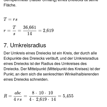
Fläche.
T = rs \
=
T
r
s
\\ r =
3
6
,
6
6
1
T
\dfrac{
=
=
=
2
,
6
1
9
r
1
4
s
T }{ s }
=
7. Umkreisradius
\dfrac{
36{,}661
Der Umkreis eines Dreiecks ist ein Kreis, der durch alle
}{ 14 }
Eckpunkte des Dreiecks verläuft, und der Umkreisradius
=
eines Dreiecks ist der Radius des Umkreises des
Dreiecks. Der Mittelpunkt (Mittelpunkt des Kreises) ist der
2{,}619
Punkt, an dem sich die senkrechten Winkelhalbierenden
eines Dreiecks schneiden.
8
⋅
1
0
⋅
1
0
a
b
c
R =
=
=
=
5
,
4
5
5
R
\dfrac{
4
4
⋅
2
,
6
1
9
⋅
1
4
r
s
a b c }{