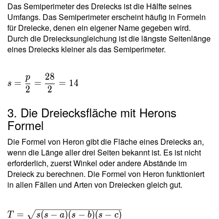
Das Semiperimeter des Dreiecks ist die Hälfte seines
Umfangs. Das Semiperimeter erscheint häufig in Formeln
für Dreiecke, denen ein eigener Name gegeben wird.
Durch die Dreiecksungleichung ist die längste Seitenlänge
eines Dreiecks kleiner als das Semiperimeter.
2
8
p
=
=
=
1
4
s
2
2
3. Die Dreiecksfläche mit Herons
Formel
Die Formel von Heron gibt die Fläche eines Dreiecks an,
wenn die Länge aller drei Seiten bekannt ist. Es ist nicht
erforderlich, zuerst Winkel oder andere Abstände im
Dreieck zu berechnen. Die Formel von Heron funktioniert
in allen Fällen und Arten von Dreiecken gleich gut.
T =
=
(
−
)
(
−
)
(
−
)
T
s
s
a
s
b
s
c