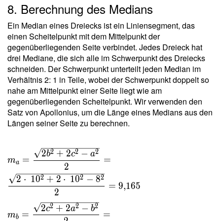
8. Berechnung des Medians
4 \ r s }
=
Ein Median eines Dreiecks ist ein Liniensegment, das
\dfrac{
einen Scheitelpunkt mit dem Mittelpunkt der
8 \cdot
gegenüberliegenden Seite verbindet. Jedes Dreieck hat
\ 10
drei Mediane, die sich alle im Schwerpunkt des Dreiecks
\cdot \
schneiden. Der Schwerpunkt unterteilt jeden Median im
10 }{ 4
Verhältnis 2: 1 in Teile, wobei der Schwerpunkt doppelt so
\cdot \
nahe am Mittelpunkt einer Seite liegt wie am
2{,}619
gegenüberliegenden Scheitelpunkt. Wir verwenden den
\cdot \
Satz von Apollonius, um die Länge eines Medians aus den
14 } =
Längen seiner Seite zu berechnen.
5{,}455
m_a =
2
2
2
2
+
2
−
b
c
a
=
=
m
\dfrac{
a
2
\sqrt{
2
2
2
2
⋅
1
0
+
2
⋅
1
0
−
8
=
9
,
1
6
5
2b^2+2c^2
2
- a^2 } }{ 2
2
2
2
2
+
2
−
c
a
b
} =
=
=
m
b