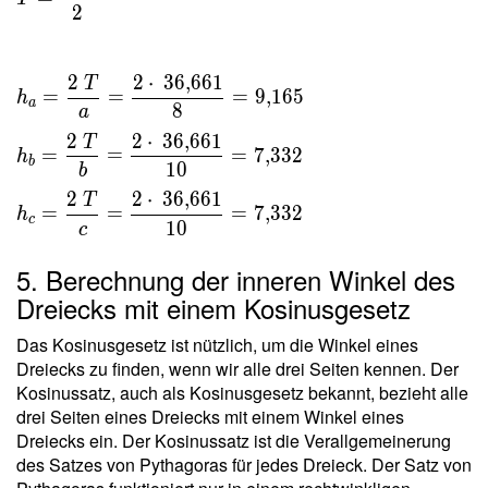
\dfrac{
2
a h _a }
{ 2 } \
2
2
⋅
3
6
,
6
6
1
T
\\ \ \\
=
=
=
9
,
1
6
5
h
a
8
h _a =
a
\dfrac{
2
2
⋅
3
6
,
6
6
1
T
=
=
=
7
,
3
3
2
h
2 \ T }{
b
1
0
b
a } =
2
2
⋅
3
6
,
6
6
1
T
\dfrac{
=
=
=
7
,
3
3
2
h
c
1
0
c
2 \cdot
\
5. Berechnung der inneren Winkel des
36{,}661
Dreiecks mit einem Kosinusgesetz
}{ 8 } =
9{,}165
Das Kosinusgesetz ist nützlich, um die Winkel eines
\ \\ h
Dreiecks zu finden, wenn wir alle drei Seiten kennen. Der
_b =
Kosinussatz, auch als Kosinusgesetz bekannt, bezieht alle
\dfrac{
drei Seiten eines Dreiecks mit einem Winkel eines
2 \ T }{
Dreiecks ein. Der Kosinussatz ist die Verallgemeinerung
b } =
des Satzes von Pythagoras für jedes Dreieck. Der Satz von