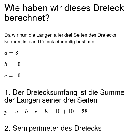
Wie haben wir dieses Dreieck
berechnet?
Da wir nun die Längen aller drei Seiten des Dreiecks
kennen, ist das Dreieck eindeutig bestimmt.
=
8
a
=
1
0
b
=
1
0
c
1. Der Dreiecksumfang ist die Summe
der Längen seiner drei Seiten
=
+
+
=
8
+
1
0
+
1
0
=
2
8
p
a
b
c
2. Semiperimeter des Dreiecks