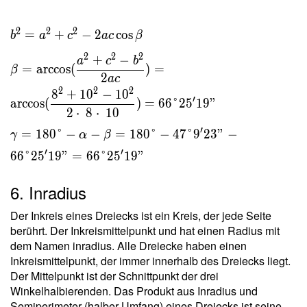
2
2
2
=
+
−
2
cos
b
a
c
a
c
β
2
2
2
+
−
a
c
b
=
arccos
(
)
=
β
2
a
c
2
2
2
8
+
1
0
−
1
0
′
arccos
(
)
=
6
6
°
2
5
1
9
"
2
⋅
8
⋅
1
0
′
=
1
8
0
°
−
−
=
1
8
0
°
−
4
7
°
9
2
3
"
−
γ
α
β
′
′
6
6
°
2
5
1
9
"
=
6
6
°
2
5
1
9
"
6. Inradius
Der Inkreis eines Dreiecks ist ein Kreis, der jede Seite
berührt. Der Inkreismittelpunkt und hat einen Radius mit
dem Namen inradius. Alle Dreiecke haben einen
Inkreismittelpunkt, der immer innerhalb des Dreiecks liegt.
Der Mittelpunkt ist der Schnittpunkt der drei
Winkelhalbierenden. Das Produkt aus Inradius und
Semiperimeter (halber Umfang) eines Dreiecks ist seine