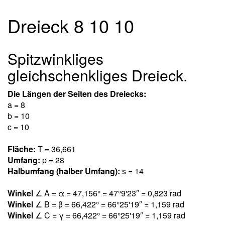
Dreieck 8 10 10
Spitzwinkliges
gleichschenkliges Dreieck.
Die Längen der Seiten des Dreiecks:
a = 8
b = 10
c = 10
Fläche:
T = 36,66
1
Umfang:
p = 28
Halbumfang (halber Umfang):
s = 14
Winkel
∠ A = α = 47,15
6
° = 47°9'23″ = 0,82
3
rad
Winkel
∠ B = β = 66,42
2
° = 66°25'19″ = 1,15
9
rad
Winkel
∠ C = γ = 66,42
2
° = 66°25'19″ = 1,15
9
rad