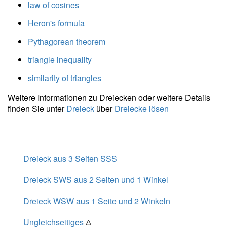
law of cosines
2 } =
7{,}55 \ \\
Heron's formula
m_c =
Pythagorean theorem
\dfrac{
\sqrt{
triangle inequality
2a^2+2b^2
- c^2 } }{ 2
similarity of triangles
} =
Weitere Informationen zu Dreiecken oder weitere Details
\dfrac{
finden Sie unter
Dreieck
über
Dreiecke lösen
\sqrt{ 2
\cdot \
8^2+2
\cdot \
10^2 - 10^2
Dreieck aus 3 Seiten SSS
} }{ 2 } =
Dreieck SWS aus 2 Seiten und 1 Winkel
7{,}55
Dreieck WSW aus 1 Seite und 2 Winkeln
Ungleichseitiges
Δ