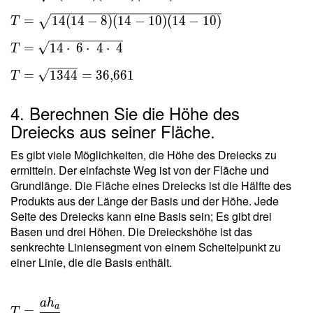
\sqrt{
=
1
4
(
1
4
−
8
)
(
1
4
−
1
0
)
(
1
4
−
1
0
)
T
s(s-a)(s-
b)(s-c) }
=
1
4
⋅
6
⋅
4
⋅
4
T
\ \\ T =
\sqrt{
=
1
3
4
4
=
3
6
,
6
6
1
T
14(14-8)
(14-10)
4. Berechnen Sie die Höhe des
(14-10) }
Dreiecks aus seiner Fläche.
\ \\ T =
\sqrt{
Es gibt viele Möglichkeiten, die Höhe des Dreiecks zu
14 \cdot
ermitteln. Der einfachste Weg ist von der Fläche und
Grundlänge. Die Fläche eines Dreiecks ist die Hälfte des
\ 6
Produkts aus der Länge der Basis und der Höhe. Jede
\cdot \
Seite des Dreiecks kann eine Basis sein; Es gibt drei
4 \cdot
Basen und drei Höhen. Die Dreieckshöhe ist das
\ 4 } \
senkrechte Liniensegment von einem Scheitelpunkt zu
\\ T =
einer Linie, die die Basis enthält.
\sqrt{
1344 } =
36{,}661
a
h
T =
a
=
T