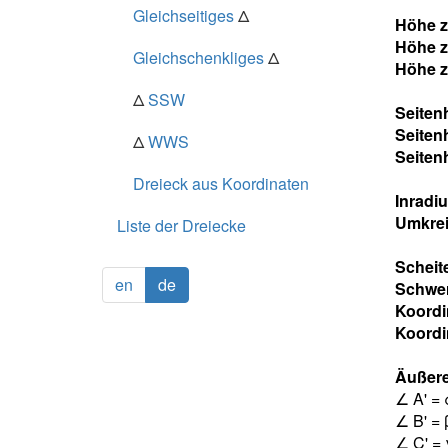
Gleichseitiges
Δ
Höhe z
Höhe z
Gleichschenkliges
Δ
Höhe z
Δ
SSW
Seiten
Seiten
Δ
WWS
Seiten
Dreieck aus Koordinaten
Inradi
Umkrei
Liste der Dreiecke
Scheit
en
de
Schwe
Koordi
Koordi
Äußere
∠ A' = 
∠ B' = 
∠ C' = 