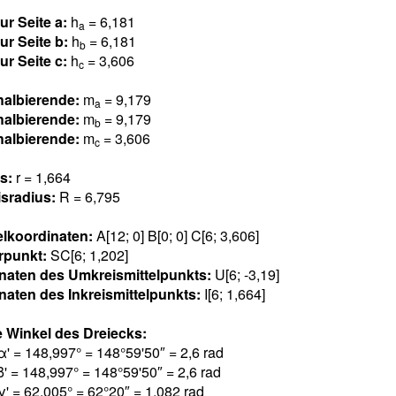
ur Seite a:
h
= 6,18
1
a
ur Seite b:
h
= 6,18
1
b
ur Seite c:
h
= 3,60
6
c
halbierende:
m
= 9,17
9
a
halbierende:
m
= 9,17
9
b
halbierende:
m
= 3,60
6
c
us:
r = 1,66
4
sradius:
R = 6,79
5
elkoordinaten:
A[12; 0] B[0; 0] C[6; 3,60
6
]
rpunkt:
SC[6; 1,20
2
]
naten des Umkreismittelpunkts:
U[6; -3,1
9
]
naten des Inkreismittelpunkts:
I[6; 1,66
4
]
 Winkel des Dreiecks:
α' = 148,99
7
° = 148°59'50″ = 2,
6
rad
β' = 148,99
7
° = 148°59'50″ = 2,
6
rad
γ' = 62,00
5
° = 62°20″ = 1,08
2
rad