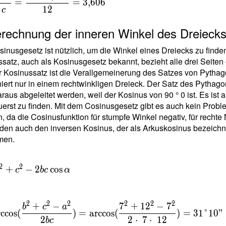
{
=
=
3
,
6
0
6
1
2
c
t
erechnung der inneren Winkel des Dreieck
633
 =
inusgesetz ist nützlich, um die Winkel eines Dreiecks zu finden
81
satz, auch als Kosinusgesetz bekannt, bezieht alle drei Seiten
r Kosinussatz ist die Verallgemeinerung des Satzes von Pythag
niert nur in einem rechtwinkligen Dreieck. Der Satz des Pythago
raus abgeleitet werden, weil der Kosinus von 90 ° 0 ist. Es is
{
uerst zu finden. Mit dem Cosinusgesetz gibt es auch kein Prob
}{
, da die Cosinusfunktion für stumpfe Winkel negativ, für rechte Nu
en auch den inversen Kosinus, der als Arkuskosinus bezeichn
{
men.
t
633
2
2
+
−
2
cos
c
b
c
α
 =
81
 _c
2
2
2
2
2
2
+
−
7
+
1
2
−
7
b
c
a
rccos
(
)
=
arccos
(
)
=
3
1
°
1
0
"
2
2
⋅
7
⋅
1
2
b
c
{