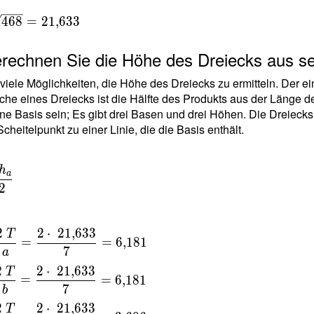
T =
4
6
8
=
2
1
,
6
3
3
7)
erechnen Sie die Höhe des Dreiecks aus se
) }
 viele Möglichkeiten, die Höhe des Dreiecks zu ermitteln. Der 
T =
che eines Dreiecks ist die Hälfte des Produkts aus der Länge 
ne Basis sein; Es gibt drei Basen und drei Höhen. Die Dreieck
ot
cheitelpunkt zu einer Linie, die die Basis enthält.
\
t
h
a
\
{
2
=
 }
\
 =
2
2
⋅
2
1
,
6
3
3
T
\
=
=
6
,
1
8
1
633
7
=
a
{
2
2
⋅
2
1
,
6
3
3
T
=
=
6
,
1
8
1
}{
7
b
2
2
⋅
2
1
,
6
3
3
T