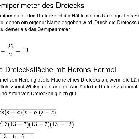
emiperimeter des Dreiecks
iperimeter des Dreiecks ist die Hälfte seines Umfangs. Das Se
e, denen ein eigener Name gegeben wird. Durch die Dreiecksun
s kleiner als das Semiperimeter.
2
6
=
=
1
3
2
ie Dreiecksfläche mit Herons Formel
mel von Heron gibt die Fläche eines Dreiecks an, wenn die Länge 
rlich, zuerst Winkel oder andere Abstände im Dreieck zu berechn
und Arten von Dreiecken gleich gut.
(
−
)
(
−
)
(
−
)
s
s
a
s
b
s
c
1
3
(
1
3
−
7
)
(
1
3
−
7
)
(
1
3
−
1
2
)
s-
 }
1
3
⋅
6
⋅
6
⋅
1