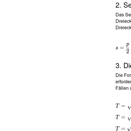
2. S
Das Sem
Dreieck
Dreieck
p
=
s
2
3. D
Die For
erforde
Fällen 
T =
=
T
\sqrt{
=
T
s(s-a)(
b)(s-c)
=
T