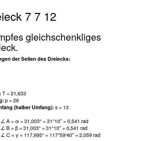
ieck 7 7 12
mpfes gleichschenkliges
ieck.
ngen der Seiten des Dreiecks:
:
T = 21,63
3
g:
p = 26
fang (halber Umfang):
s = 13
l
∠ A = α = 31,00
3
° = 31°10″ = 0,54
1
rad
l
∠ B = β = 31,00
3
° = 31°10″ = 0,54
1
rad
l
∠ C = γ = 117,99
5
° = 117°59'40″ = 2,05
9
rad