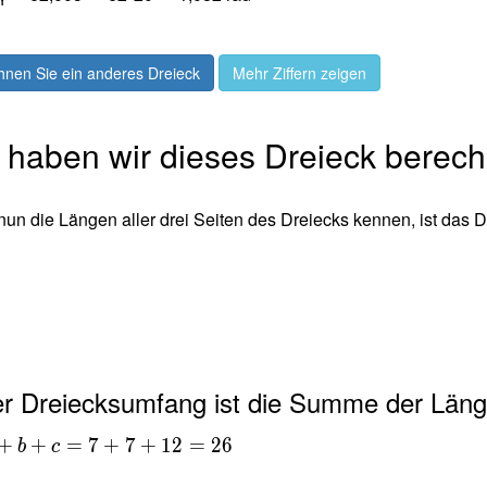
hnen Sie ein anderes Dreieck
Mehr Ziffern zeigen
 haben wir dieses Dreieck berec
nun die Längen aller drei Seiten des Dreiecks kennen, ist das D
2
er Dreiecksumfang ist die Summe der Länge
+
+
=
7
+
7
+
1
2
=
2
6
b
c