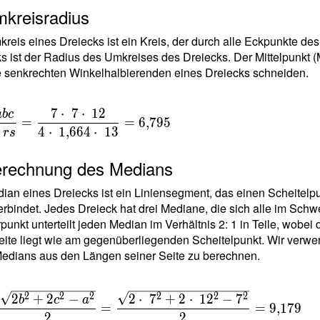
mkreisradius
{
633
reis eines Dreiecks ist ein Kreis, der durch alle Eckpunkte des
}
s ist der Radius des Umkreises des Dreiecks. Der Mittelpunkt (M
e senkrechten Winkelhalbierenden eines Dreiecks schneiden.
64
7
⋅
7
⋅
1
2
a
b
c
=
=
6
,
7
9
5
{
4
⋅
1
,
6
6
4
⋅
1
3
r
s
}{
erechnung des Medians
 }
ian eines Dreiecks ist ein Liniensegment, das einen Scheitelp
{
erbindet. Jedes Dreieck hat drei Mediane, die sich alle im Sch
t
unkt unterteilt jeden Median im Verhältnis 2: 1 in Teile, wobe
eite liegt wie am gegenüberliegenden Scheitelpunkt. Wir verw
\
edians aus den Längen seiner Seite zu berechnen.
4
\
64
=
2
2
2
2
2
2
2
+
2
−
2
⋅
7
+
2
⋅
1
2
−
7
b
c
a
=
=
9
,
1
7
9
\
{
2
2