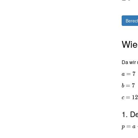
Berec
Wie
Da wir 
=
7
a
=
7
b
=
1
c
1. D
=
p
a