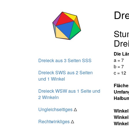
Dre
Stu
Dre
Die Lä
a = 7
Dreieck aus 3 Seiten SSS
b = 7
Dreieck SWS aus 2 Seiten
c = 12
und 1 Winkel
Fläche
Dreieck WSW aus 1 Seite und
Umfan
2 Winkeln
Halbum
Ungleichseitiges
Δ
Winke
Winke
Rechtwinkliges
Δ
Winke