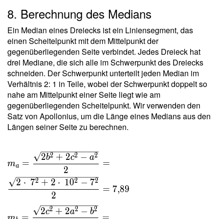
a b c }{
8. Berechnung des Medians
4 \ r s }
=
Ein Median eines Dreiecks ist ein Liniensegment, das
\dfrac{
einen Scheitelpunkt mit dem Mittelpunkt der
7 \cdot
gegenüberliegenden Seite verbindet. Jedes Dreieck hat
\ 7
drei Mediane, die sich alle im Schwerpunkt des Dreiecks
\cdot \
schneiden. Der Schwerpunkt unterteilt jeden Median im
10 }{ 4
Verhältnis 2: 1 in Teile, wobei der Schwerpunkt doppelt so
\cdot \
nahe am Mittelpunkt einer Seite liegt wie am
2{,}041
gegenüberliegenden Scheitelpunkt. Wir verwenden den
\cdot \
Satz von Apollonius, um die Länge eines Medians aus den
12 } =
Längen seiner Seite zu berechnen.
5{,}001
m_a =
2
2
2
2
+
2
−
b
c
a
=
=
m
\dfrac{
a
2
\sqrt{
2
2
2
2
⋅
7
+
2
⋅
1
0
−
7
=
7
,
8
9
2b^2+2c^2
2
- a^2 } }{ 2
2
2
2
2
+
2
−
c
a
b
} =
=
=
m