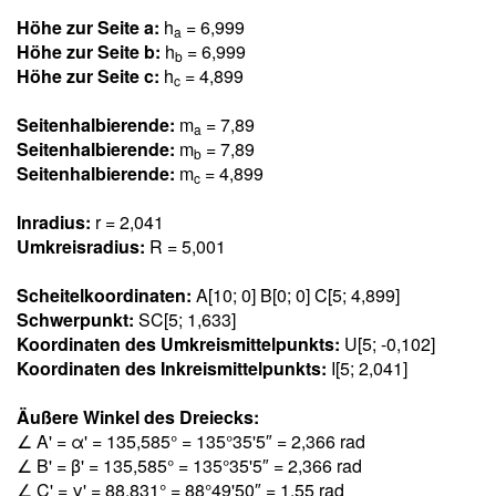
Höhe zur Seite a:
h
= 6,99
9
a
Höhe zur Seite b:
h
= 6,99
9
b
Höhe zur Seite c:
h
= 4,89
9
c
Seitenhalbierende:
m
= 7,8
9
a
Seitenhalbierende:
m
= 7,8
9
b
Seitenhalbierende:
m
= 4,89
9
c
Inradius:
r = 2,04
1
Umkreisradius:
R = 5,00
1
Scheitelkoordinaten:
A[10; 0] B[0; 0] C[5; 4,89
9
]
Schwerpunkt:
SC[5; 1,63
3
]
Koordinaten des Umkreismittelpunkts:
U[5; -0,10
2
]
Koordinaten des Inkreismittelpunkts:
I[5; 2,04
1
]
Äußere Winkel des Dreiecks:
∠ A' = α' = 135,58
5
° = 135°35'5″ = 2,36
6
rad
∠ B' = β' = 135,58
5
° = 135°35'5″ = 2,36
6
rad
∠ C' = γ' = 88,83
1
° = 88°49'50″ = 1,5
5
rad