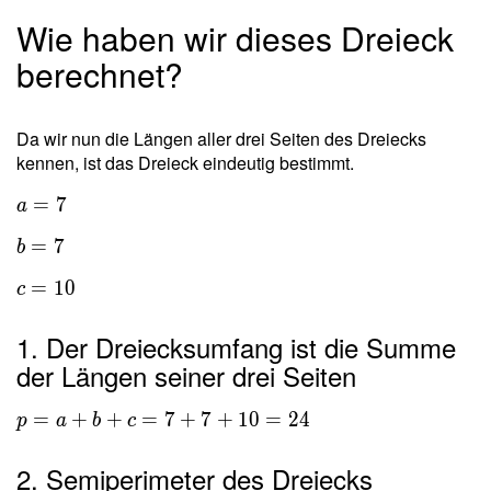
Wie haben wir dieses Dreieck
berechnet?
Da wir nun die Längen aller drei Seiten des Dreiecks
kennen, ist das Dreieck eindeutig bestimmt.
=
7
a
=
7
b
=
1
0
c
1. Der Dreiecksumfang ist die Summe
der Längen seiner drei Seiten
=
+
+
=
7
+
7
+
1
0
=
2
4
p
a
b
c
2. Semiperimeter des Dreiecks