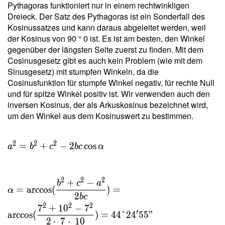
Pythagoras funktioniert nur in einem rechtwinkligen
\dfrac{
Dreieck. Der Satz des Pythagoras ist ein Sonderfall des
2 \cdot
Kosinussatzes und kann daraus abgeleitet werden, weil
\
der Kosinus von 90 ° 0 ist. Es ist am besten, den Winkel
24{,}495
gegenüber der längsten Seite zuerst zu finden. Mit dem
}{ 7 } =
Cosinusgesetz gibt es auch kein Problem (wie mit dem
6{,}999
Sinusgesetz) mit stumpfen Winkeln, da die
\ \\ h _c
Cosinusfunktion für stumpfe Winkel negativ, für rechte Null
=
und für spitze Winkel positiv ist. Wir verwenden auch den
\dfrac{
inversen Kosinus, der als Arkuskosinus bezeichnet wird,
2 \ T }{
um den Winkel aus dem Kosinuswert zu bestimmen.
c } =
\dfrac{
2 \cdot
2
2
2
=
+
−
2
cos
a
b
c
b
c
α
\
24{,}495
}{ 10 }
2
2
2
+
−
b
c
a
=
arccos
(
)
=
=
α
2
b
c
4{,}899
2
2
2
7
+
1
0
−
7
′
arccos
(
)
=
4
4
°
2
4
5
5
"
2
⋅
7
⋅
1
0