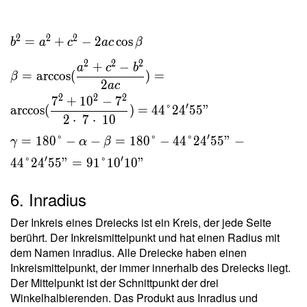
2
2
2
=
+
−
2
cos
b
a
c
a
c
β
2
2
2
+
−
a
c
b
=
arccos
(
)
=
β
2
a
c
2
2
2
7
+
1
0
−
7
′
arccos
(
)
=
4
4
°
2
4
5
5
"
2
⋅
7
⋅
1
0
′
=
1
8
0
°
−
−
=
1
8
0
°
−
4
4
°
2
4
5
5
"
−
γ
α
β
′
′
4
4
°
2
4
5
5
"
=
9
1
°
1
0
1
0
"
6. Inradius
Der Inkreis eines Dreiecks ist ein Kreis, der jede Seite
berührt. Der Inkreismittelpunkt und hat einen Radius mit
dem Namen inradius. Alle Dreiecke haben einen
Inkreismittelpunkt, der immer innerhalb des Dreiecks liegt.
Der Mittelpunkt ist der Schnittpunkt der drei
Winkelhalbierenden. Das Produkt aus Inradius und