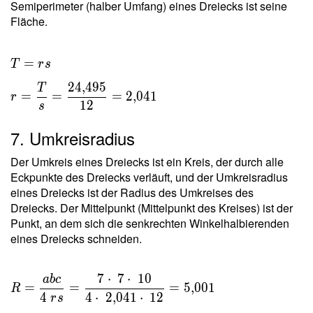
Semiperimeter (halber Umfang) eines Dreiecks ist seine
Fläche.
T = rs \
=
T
r
s
\\ r =
2
4
,
4
9
5
T
\dfrac{
=
=
=
2
,
0
4
1
r
1
2
s
T }{ s }
=
7. Umkreisradius
\dfrac{
24{,}495
Der Umkreis eines Dreiecks ist ein Kreis, der durch alle
}{ 12 }
Eckpunkte des Dreiecks verläuft, und der Umkreisradius
=
eines Dreiecks ist der Radius des Umkreises des
Dreiecks. Der Mittelpunkt (Mittelpunkt des Kreises) ist der
2{,}041
Punkt, an dem sich die senkrechten Winkelhalbierenden
eines Dreiecks schneiden.
7
⋅
7
⋅
1
0
a
b
c
R =
=
=
=
5
,
0
0
1
R
\dfrac{
4
4
⋅
2
,
0
4
1
⋅
1
2
r
s