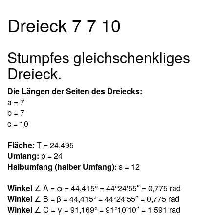
Dreieck 7 7 10
Stumpfes gleichschenkliges
Dreieck.
Die Längen der Seiten des Dreiecks:
a = 7
b = 7
c = 10
Fläche:
T = 24,49
5
Umfang:
p = 24
Halbumfang (halber Umfang):
s = 12
Winkel
∠ A = α = 44,41
5
° = 44°24'55″ = 0,77
5
rad
Winkel
∠ B = β = 44,41
5
° = 44°24'55″ = 0,77
5
rad
Winkel
∠ C = γ = 91,16
9
° = 91°10'10″ = 1,59
1
rad