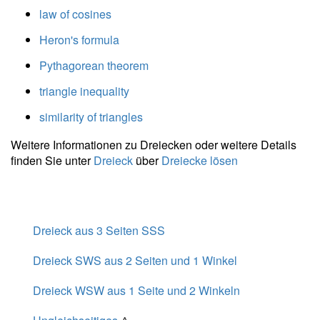
law of cosines
} = 7{,}89
\ \\ m_c =
Heron's formula
\dfrac{
Pythagorean theorem
\sqrt{
2a^2+2b^2
triangle inequality
- c^2 } }{ 2
} =
similarity of triangles
\dfrac{
Weitere Informationen zu Dreiecken oder weitere Details
\sqrt{ 2
finden Sie unter
Dreieck
über
Dreiecke lösen
\cdot \
7^2+2
\cdot \ 7^2
- 10^2 } }{
2 } =
Dreieck aus 3 Seiten SSS
4{,}899
Dreieck SWS aus 2 Seiten und 1 Winkel
Dreieck WSW aus 1 Seite und 2 Winkeln