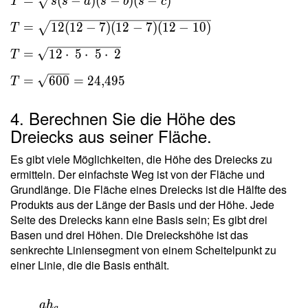
T =
=
(
−
)
(
−
)
(
−
)
T
s
s
a
s
b
s
c
\sqrt{
=
1
2
(
1
2
−
7
)
(
1
2
−
7
)
(
1
2
−
1
0
)
T
s(s-a)(s-
b)(s-c) }
=
1
2
⋅
5
⋅
5
⋅
2
T
\ \\ T =
\sqrt{
=
6
0
0
=
2
4
,
4
9
5
T
12(12-7)
(12-7)
4. Berechnen Sie die Höhe des
(12-10) }
Dreiecks aus seiner Fläche.
\ \\ T =
\sqrt{
Es gibt viele Möglichkeiten, die Höhe des Dreiecks zu
12 \cdot
ermitteln. Der einfachste Weg ist von der Fläche und
Grundlänge. Die Fläche eines Dreiecks ist die Hälfte des
\ 5
Produkts aus der Länge der Basis und der Höhe. Jede
\cdot \
Seite des Dreiecks kann eine Basis sein; Es gibt drei
5 \cdot
Basen und drei Höhen. Die Dreieckshöhe ist das
\ 2 } \
senkrechte Liniensegment von einem Scheitelpunkt zu
\\ T =
einer Linie, die die Basis enthält.
\sqrt{
600 } =
24{,}495
a
h
T =