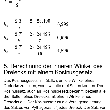
a
=
T
\dfrac{
2
a h _a }
{ 2 } \
2
2
⋅
2
4
,
4
9
5
T
\\ \ \\
=
=
=
6
,
9
9
9
h
a
7
h _a =
a
\dfrac{
2
2
⋅
2
4
,
4
9
5
T
=
=
=
6
,
9
9
9
h
2 \ T }{
b
7
b
a } =
2
2
⋅
2
4
,
4
9
5
T
\dfrac{
=
=
=
4
,
8
9
9
h
c
1
0
c
2 \cdot
\
5. Berechnung der inneren Winkel des
24{,}495
Dreiecks mit einem Kosinusgesetz
}{ 7 } =
6{,}999
Das Kosinusgesetz ist nützlich, um die Winkel eines
\ \\ h
Dreiecks zu finden, wenn wir alle drei Seiten kennen. Der
_b =
Kosinussatz, auch als Kosinusgesetz bekannt, bezieht alle
\dfrac{
drei Seiten eines Dreiecks mit einem Winkel eines
2 \ T }{
Dreiecks ein. Der Kosinussatz ist die Verallgemeinerung
b } =
des Satzes von Pythagoras für jedes Dreieck. Der Satz von