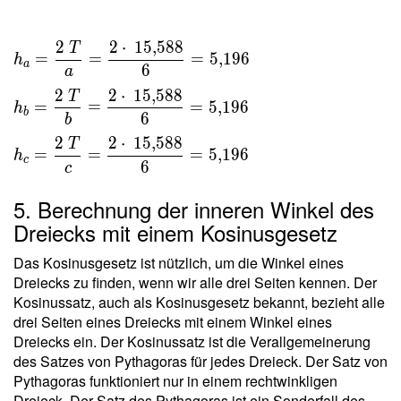
a h _a }
{ 2 } \
2
2
⋅
1
5
,
5
8
8
T
\\ \ \\
=
=
=
5
,
1
9
6
h
a
6
h _a =
a
\dfrac{
2
2
⋅
1
5
,
5
8
8
T
=
=
=
5
,
1
9
6
h
2 \ T }{
b
6
b
a } =
2
2
⋅
1
5
,
5
8
8
T
\dfrac{
=
=
=
5
,
1
9
6
h
c
6
c
2 \cdot
\
5. Berechnung der inneren Winkel des
15{,}588
Dreiecks mit einem Kosinusgesetz
}{ 6 } =
5{,}196
Das Kosinusgesetz ist nützlich, um die Winkel eines
\ \\ h
Dreiecks zu finden, wenn wir alle drei Seiten kennen. Der
_b =
Kosinussatz, auch als Kosinusgesetz bekannt, bezieht alle
\dfrac{
drei Seiten eines Dreiecks mit einem Winkel eines
2 \ T }{
Dreiecks ein. Der Kosinussatz ist die Verallgemeinerung
b } =
des Satzes von Pythagoras für jedes Dreieck. Der Satz von
Pythagoras funktioniert nur in einem rechtwinkligen
\dfrac{
Dreieck. Der Satz des Pythagoras ist ein Sonderfall des