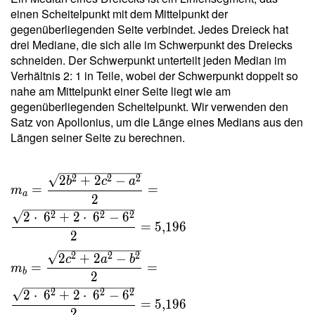
\dfrac{
einen Scheitelpunkt mit dem Mittelpunkt der
6 \cdot
gegenüberliegenden Seite verbindet. Jedes Dreieck hat
\ 6
drei Mediane, die sich alle im Schwerpunkt des Dreiecks
\cdot \
schneiden. Der Schwerpunkt unterteilt jeden Median im
6 }{ 4
Verhältnis 2: 1 in Teile, wobei der Schwerpunkt doppelt so
\cdot \
nahe am Mittelpunkt einer Seite liegt wie am
1{,}732
gegenüberliegenden Scheitelpunkt. Wir verwenden den
\cdot \
Satz von Apollonius, um die Länge eines Medians aus den
9 } =
Längen seiner Seite zu berechnen.
3{,}464
m_a =
2
2
2
2
+
2
−
b
c
a
=
=
m
\dfrac{
a
2
\sqrt{
2
2
2
2
⋅
6
+
2
⋅
6
−
6
=
5
,
1
9
6
2b^2+2c^2
2
- a^2 } }{ 2
2
2
2
2
+
2
−
c
a
b
} =
=
=
m
b
2
\dfrac{
\sqrt{ 2
2
2
2
2
⋅
6
+
2
⋅
6
−
6
=
5
,
1
9
6
\cdot \
2