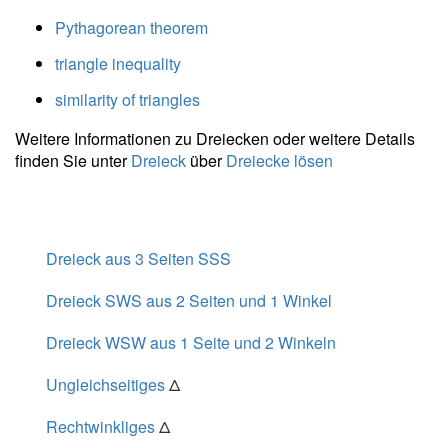
\\ m_c =
Pythagorean theorem
\dfrac{
\sqrt{
triangle inequality
2a^2+2b^2
- c^2 } }{ 2
similarity of triangles
} =
Weitere Informationen zu Dreiecken oder weitere Details
\dfrac{
finden Sie unter
Dreieck
über
Dreiecke lösen
\sqrt{ 2
\cdot \
6^2+2
\cdot \ 6^2
- 6^2 } }{ 2
Dreieck aus 3 Seiten SSS
} =
Dreieck SWS aus 2 Seiten und 1 Winkel
5{,}196
Dreieck WSW aus 1 Seite und 2 Winkeln
Ungleichseitiges
Δ
Rechtwinkliges
Δ