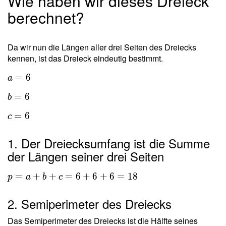
Wie haben wir dieses Dreieck
berechnet?
Da wir nun die Längen aller drei Seiten des Dreiecks
kennen, ist das Dreieck eindeutig bestimmt.
=
6
a
=
6
b
=
6
c
1. Der Dreiecksumfang ist die Summe
der Längen seiner drei Seiten
=
+
+
=
6
+
6
+
6
=
1
8
p
a
b
c
2. Semiperimeter des Dreiecks
Das Semiperimeter des Dreiecks ist die Hälfte seines