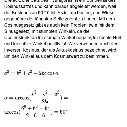
2 \cdot
Kosinussatzes und kann daraus abgeleitet werden, weil
\
der Kosinus von 90 ° 0 ist. Es ist am besten, den Winkel
15{,}588
gegenüber der längsten Seite zuerst zu finden. Mit dem
}{ 6 } =
Cosinusgesetz gibt es auch kein Problem (wie mit dem
5{,}196
Sinusgesetz) mit stumpfen Winkeln, da die
\ \\ h _c
Cosinusfunktion für stumpfe Winkel negativ, für rechte Null
=
und für spitze Winkel positiv ist. Wir verwenden auch den
\dfrac{
inversen Kosinus, der als Arkuskosinus bezeichnet wird,
2 \ T }{
um den Winkel aus dem Kosinuswert zu bestimmen.
c } =
\dfrac{
2 \cdot
2
2
2
=
+
−
2
cos
a
b
c
b
c
α
\
15{,}588
}{ 6 } =
2
2
2
+
−
b
c
a
=
arccos
(
)
=
5{,}196
α
2
b
c
2
2
2
6
+
6
−
6
arccos
(
)
=
6
0
°
2
⋅
6
⋅
6