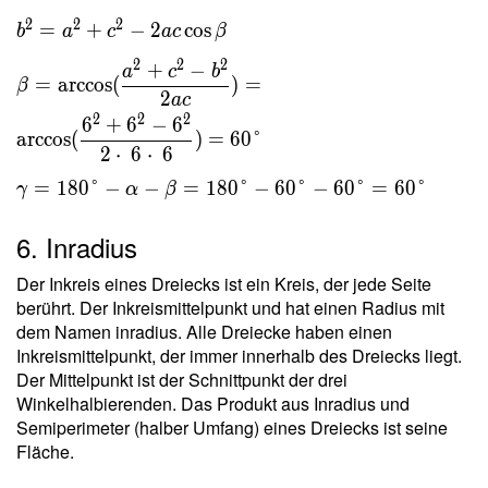
2
2
2
=
+
−
2
cos
b
a
c
a
c
β
2
2
2
+
−
a
c
b
=
arccos
(
)
=
β
2
a
c
2
2
2
6
+
6
−
6
arccos
(
)
=
6
0
°
2
⋅
6
⋅
6
=
1
8
0
°
−
−
=
1
8
0
°
−
6
0
°
−
6
0
°
=
6
0
°
γ
α
β
6. Inradius
Der Inkreis eines Dreiecks ist ein Kreis, der jede Seite
berührt. Der Inkreismittelpunkt und hat einen Radius mit
dem Namen inradius. Alle Dreiecke haben einen
Inkreismittelpunkt, der immer innerhalb des Dreiecks liegt.
Der Mittelpunkt ist der Schnittpunkt der drei
Winkelhalbierenden. Das Produkt aus Inradius und
Semiperimeter (halber Umfang) eines Dreiecks ist seine
Fläche.