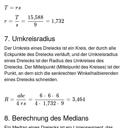
T = rs \
=
T
r
s
\\ r =
1
5
,
5
8
8
T
\dfrac{
=
=
=
1
,
7
3
2
r
9
s
T }{ s }
=
7. Umkreisradius
\dfrac{
15{,}588
Der Umkreis eines Dreiecks ist ein Kreis, der durch alle
}{ 9 } =
Eckpunkte des Dreiecks verläuft, und der Umkreisradius
1{,}732
eines Dreiecks ist der Radius des Umkreises des
Dreiecks. Der Mittelpunkt (Mittelpunkt des Kreises) ist der
Punkt, an dem sich die senkrechten Winkelhalbierenden
eines Dreiecks schneiden.
6
⋅
6
⋅
6
a
b
c
R =
=
=
=
3
,
4
6
4
R
\dfrac{
4
4
⋅
1
,
7
3
2
⋅
9
r
s
a b c }{
8. Berechnung des Medians
4 \ r s }
=
Ein Median eines Dreiecks ist ein Liniensegment, das