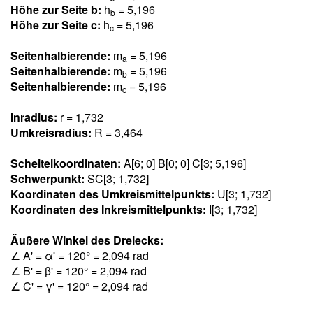
Höhe zur Seite b:
h
= 5,19
6
b
Höhe zur Seite c:
h
= 5,19
6
c
Seitenhalbierende:
m
= 5,19
6
a
Seitenhalbierende:
m
= 5,19
6
b
Seitenhalbierende:
m
= 5,19
6
c
Inradius:
r = 1,73
2
Umkreisradius:
R = 3,46
4
Scheitelkoordinaten:
A[6; 0] B[0; 0] C[3; 5,19
6
]
Schwerpunkt:
SC[3; 1,73
2
]
Koordinaten des Umkreismittelpunkts:
U[3; 1,73
2
]
Koordinaten des Inkreismittelpunkts:
I[3; 1,73
2
]
Äußere Winkel des Dreiecks:
∠ A' = α' = 120° = 2,09
4
rad
∠ B' = β' = 120° = 2,09
4
rad
∠ C' = γ' = 120° = 2,09
4
rad