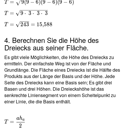
=
9
(
9
−
6
)
(
9
−
6
)
(
9
−
6
)
T
s(s-a)(s-
b)(s-c) }
=
9
⋅
3
⋅
3
⋅
3
T
\ \\ T =
\sqrt{
=
2
4
3
=
1
5
,
5
8
8
T
9(9-6)(9-
6)(9-6) }
4. Berechnen Sie die Höhe des
\ \\ T =
Dreiecks aus seiner Fläche.
\sqrt{ 9
\cdot \
Es gibt viele Möglichkeiten, die Höhe des Dreiecks zu
3 \cdot
ermitteln. Der einfachste Weg ist von der Fläche und
Grundlänge. Die Fläche eines Dreiecks ist die Hälfte des
\ 3
Produkts aus der Länge der Basis und der Höhe. Jede
\cdot \
Seite des Dreiecks kann eine Basis sein; Es gibt drei
3 } \ \\
Basen und drei Höhen. Die Dreieckshöhe ist das
T =
senkrechte Liniensegment von einem Scheitelpunkt zu
\sqrt{
einer Linie, die die Basis enthält.
243 } =
15{,}588
a
h
T =
a
=
T
\dfrac{
2