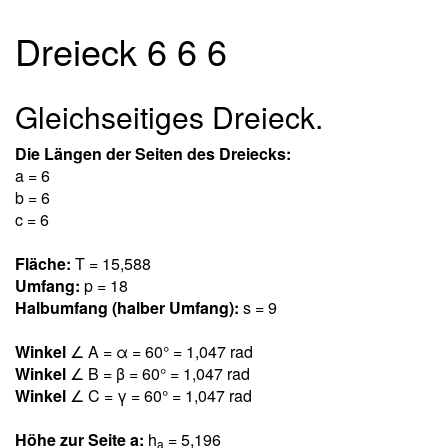
Dreieck 6 6 6
Gleichseitiges Dreieck.
Die Längen der Seiten des Dreiecks:
a = 6
b = 6
c = 6
Fläche:
T = 15,58
8
Umfang:
p = 18
Halbumfang (halber Umfang):
s = 9
Winkel
∠ A = α = 60° = 1,04
7
rad
Winkel
∠ B = β = 60° = 1,04
7
rad
Winkel
∠ C = γ = 60° = 1,04
7
rad
Höhe zur Seite a:
h
= 5,19
6
a