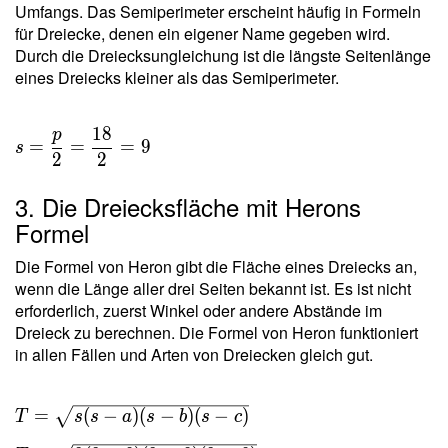
Umfangs. Das Semiperimeter erscheint häufig in Formeln
für Dreiecke, denen ein eigener Name gegeben wird.
Durch die Dreiecksungleichung ist die längste Seitenlänge
eines Dreiecks kleiner als das Semiperimeter.
1
8
p
=
=
=
9
s
2
2
3. Die Dreiecksfläche mit Herons
Formel
Die Formel von Heron gibt die Fläche eines Dreiecks an,
wenn die Länge aller drei Seiten bekannt ist. Es ist nicht
erforderlich, zuerst Winkel oder andere Abstände im
Dreieck zu berechnen. Die Formel von Heron funktioniert
in allen Fällen und Arten von Dreiecken gleich gut.
T =
=
(
−
)
(
−
)
(
−
)
T
s
s
a
s
b
s
c
\sqrt{