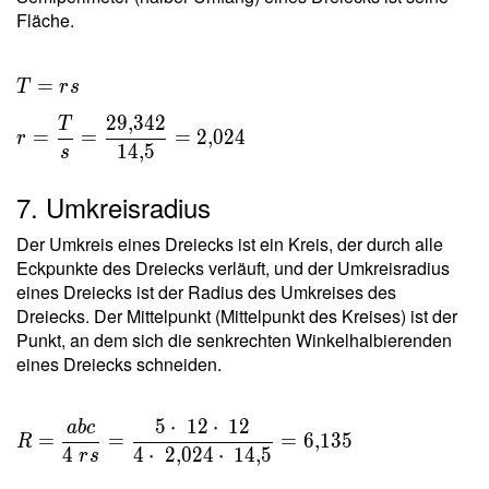
Fläche.
T = rs \
=
T
r
s
\\ r =
2
9
,
3
4
2
T
\dfrac{
=
=
=
2
,
0
2
4
r
1
4
,
5
s
T }{ s }
=
7. Umkreisradius
\dfrac{
29{,}342
Der Umkreis eines Dreiecks ist ein Kreis, der durch alle
}{
Eckpunkte des Dreiecks verläuft, und der Umkreisradius
14{,}5 }
eines Dreiecks ist der Radius des Umkreises des
=
Dreiecks. Der Mittelpunkt (Mittelpunkt des Kreises) ist der
2{,}024
Punkt, an dem sich die senkrechten Winkelhalbierenden
eines Dreiecks schneiden.
5
⋅
1
2
⋅
1
2
a
b
c
R =
=
=
=
6
,
1
3
5
R
\dfrac{
4
4
⋅
2
,
0
2
4
⋅
1
4
,
5
r
s
a b c }{