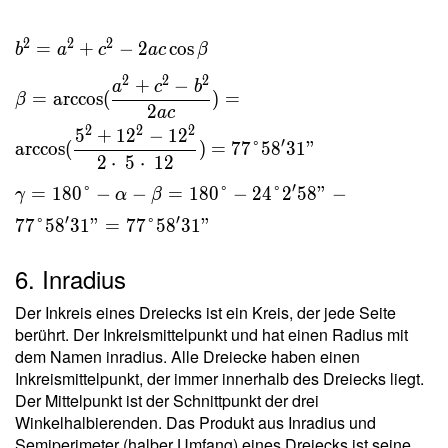
2
2
2
=
+
−
2
cos
b
a
c
a
c
β
2
2
2
+
−
a
c
b
=
arccos
(
)
=
β
2
a
c
2
2
2
5
+
1
2
−
1
2
′
arccos
(
)
=
7
7
°
5
8
3
1
"
2
⋅
5
⋅
1
2
′
=
1
8
0
°
−
−
=
1
8
0
°
−
2
4
°
2
5
8
"
−
γ
α
β
′
′
7
7
°
5
8
3
1
"
=
7
7
°
5
8
3
1
"
6. Inradius
Der Inkreis eines Dreiecks ist ein Kreis, der jede Seite
berührt. Der Inkreismittelpunkt und hat einen Radius mit
dem Namen inradius. Alle Dreiecke haben einen
Inkreismittelpunkt, der immer innerhalb des Dreiecks liegt.
Der Mittelpunkt ist der Schnittpunkt der drei
Winkelhalbierenden. Das Produkt aus Inradius und
Semiperimeter (halber Umfang) eines Dreiecks ist seine