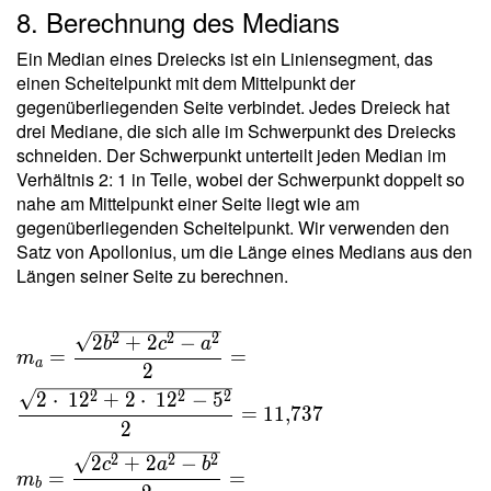
8. Berechnung des Medians
4 \ r s }
=
Ein Median eines Dreiecks ist ein Liniensegment, das
\dfrac{
einen Scheitelpunkt mit dem Mittelpunkt der
5 \cdot
gegenüberliegenden Seite verbindet. Jedes Dreieck hat
\ 12
drei Mediane, die sich alle im Schwerpunkt des Dreiecks
\cdot \
schneiden. Der Schwerpunkt unterteilt jeden Median im
12 }{ 4
Verhältnis 2: 1 in Teile, wobei der Schwerpunkt doppelt so
\cdot \
nahe am Mittelpunkt einer Seite liegt wie am
2{,}024
gegenüberliegenden Scheitelpunkt. Wir verwenden den
\cdot \
Satz von Apollonius, um die Länge eines Medians aus den
14{,}5
Längen seiner Seite zu berechnen.
} =
6{,}135
m_a =
2
2
2
2
+
2
−
b
c
a
=
=
m
\dfrac{
a
2
\sqrt{
2
2
2
2
⋅
1
2
+
2
⋅
1
2
−
5
=
1
1
,
7
3
7
2b^2+2c^2
2
- a^2 } }{ 2
2
2
2
2
+
2
−
c
a
b
} =
=
=
m
b