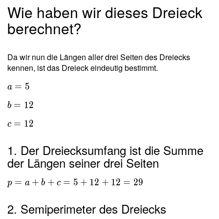
Wie haben wir dieses Dreieck
berechnet?
Da wir nun die Längen aller drei Seiten des Dreiecks
kennen, ist das Dreieck eindeutig bestimmt.
=
5
a
=
1
2
b
=
1
2
c
1. Der Dreiecksumfang ist die Summe
der Längen seiner drei Seiten
=
+
+
=
5
+
1
2
+
1
2
=
2
9
p
a
b
c
2. Semiperimeter des Dreiecks