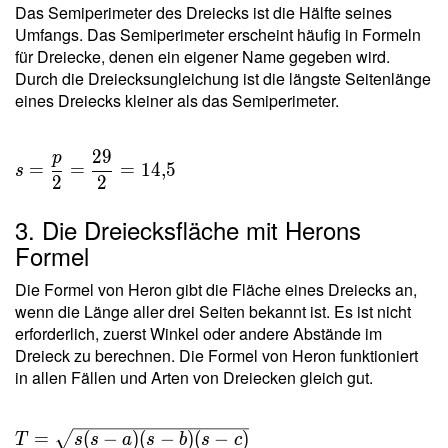
Das Semiperimeter des Dreiecks ist die Hälfte seines
Umfangs. Das Semiperimeter erscheint häufig in Formeln
für Dreiecke, denen ein eigener Name gegeben wird.
Durch die Dreiecksungleichung ist die längste Seitenlänge
eines Dreiecks kleiner als das Semiperimeter.
2
9
p
s =
=
=
=
1
4
,
5
s
2
2
\dfrac{
p }{ 2
3. Die Dreiecksfläche mit Herons
} =
Formel
\dfrac{
29 }{ 2
Die Formel von Heron gibt die Fläche eines Dreiecks an,
} =
wenn die Länge aller drei Seiten bekannt ist. Es ist nicht
14{,}5
erforderlich, zuerst Winkel oder andere Abstände im
Dreieck zu berechnen. Die Formel von Heron funktioniert
in allen Fällen und Arten von Dreiecken gleich gut.
T = \sqrt{ s(s-
=
(
−
)
(
−
)
(
−
)
T
s
s
a
s
b
s
c