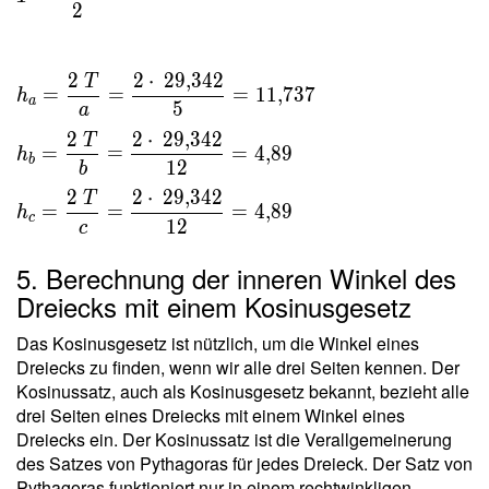
\dfrac{
2
a h _a }
{ 2 } \
2
2
⋅
2
9
,
3
4
2
T
\\ \ \\
=
=
=
1
1
,
7
3
7
h
a
5
h _a =
a
\dfrac{
2
2
⋅
2
9
,
3
4
2
T
=
=
=
4
,
8
9
h
2 \ T }{
b
1
2
b
a } =
2
2
⋅
2
9
,
3
4
2
T
\dfrac{
=
=
=
4
,
8
9
h
c
1
2
c
2 \cdot
\
5. Berechnung der inneren Winkel des
29{,}342
Dreiecks mit einem Kosinusgesetz
}{ 5 } =
11{,}737
Das Kosinusgesetz ist nützlich, um die Winkel eines
\ \\ h
Dreiecks zu finden, wenn wir alle drei Seiten kennen. Der
_b =
Kosinussatz, auch als Kosinusgesetz bekannt, bezieht alle
\dfrac{
drei Seiten eines Dreiecks mit einem Winkel eines
2 \ T }{
Dreiecks ein. Der Kosinussatz ist die Verallgemeinerung
b } =
des Satzes von Pythagoras für jedes Dreieck. Der Satz von
Pythagoras funktioniert nur in einem rechtwinkligen
\dfrac{