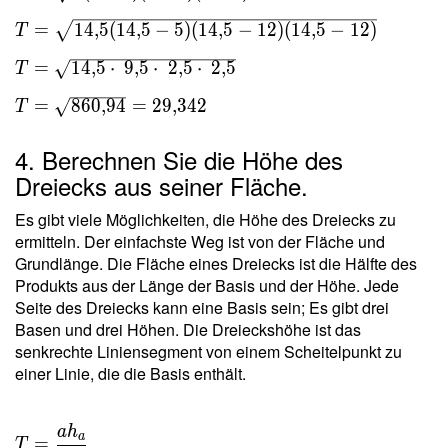
a)(s-b)(s-c) } \
=
1
4
,
5
(
1
4
,
5
−
5
)
(
1
4
,
5
−
1
2
)
(
1
4
,
5
−
1
2
)
T
\\ T = \sqrt{
14{,}5(14{,}5-
=
1
4
,
5
⋅
9
,
5
⋅
2
,
5
⋅
2
,
5
T
5)(14{,}5-12)
(14{,}5-12) }
=
8
6
0
,
9
4
=
2
9
,
3
4
2
T
\ \\ T =
\sqrt{ 14{,}5
4. Berechnen Sie die Höhe des
\cdot \ 9{,}5
Dreiecks aus seiner Fläche.
\cdot \ 2{,}5
Es gibt viele Möglichkeiten, die Höhe des Dreiecks zu
\cdot \ 2{,}5
ermitteln. Der einfachste Weg ist von der Fläche und
} \ \\ T =
Grundlänge. Die Fläche eines Dreiecks ist die Hälfte des
\sqrt{
Produkts aus der Länge der Basis und der Höhe. Jede
860{,}94 } =
Seite des Dreiecks kann eine Basis sein; Es gibt drei
29{,}342
Basen und drei Höhen. Die Dreieckshöhe ist das
senkrechte Liniensegment von einem Scheitelpunkt zu
einer Linie, die die Basis enthält.
a
h
T =
a
=
T