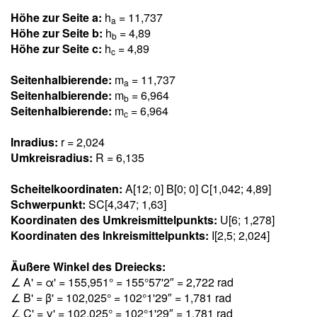
Höhe zur Seite a:
h
= 11,73
7
a
Höhe zur Seite b:
h
= 4,8
9
b
Höhe zur Seite c:
h
= 4,8
9
c
Seitenhalbierende:
m
= 11,73
7
a
Seitenhalbierende:
m
= 6,96
4
b
Seitenhalbierende:
m
= 6,96
4
c
Inradius:
r = 2,02
4
Umkreisradius:
R = 6,13
5
Scheitelkoordinaten:
A[12; 0] B[0; 0] C[1,04
2
; 4,8
9
]
Schwerpunkt:
SC[4,34
7
; 1,6
3
]
Koordinaten des Umkreismittelpunkts:
U[6; 1,27
8
]
Koordinaten des Inkreismittelpunkts:
I[2,5; 2,02
4
]
Äußere Winkel des Dreiecks:
∠ A' = α' = 155,95
1
° = 155°57'2″ = 2,72
2
rad
∠ B' = β' = 102,02
5
° = 102°1'29″ = 1,78
1
rad
∠ C' = γ' = 102,02
5
° = 102°1'29″ = 1,78
1
rad