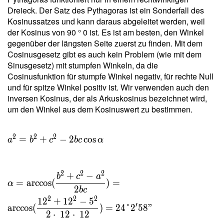
Dreieck. Der Satz des Pythagoras ist ein Sonderfall des
2 \cdot
Kosinussatzes und kann daraus abgeleitet werden, weil
\
der Kosinus von 90 ° 0 ist. Es ist am besten, den Winkel
29{,}342
gegenüber der längsten Seite zuerst zu finden. Mit dem
}{ 12 }
Cosinusgesetz gibt es auch kein Problem (wie mit dem
= 4{,}89
Sinusgesetz) mit stumpfen Winkeln, da die
\ \\ h _c
Cosinusfunktion für stumpfe Winkel negativ, für rechte Null
=
und für spitze Winkel positiv ist. Wir verwenden auch den
\dfrac{
inversen Kosinus, der als Arkuskosinus bezeichnet wird,
2 \ T }{
um den Winkel aus dem Kosinuswert zu bestimmen.
c } =
\dfrac{
2 \cdot
2
2
2
=
+
−
2
cos
a
b
c
b
c
α
\
29{,}342
}{ 12 }
2
2
2
+
−
b
c
a
=
arccos
(
)
=
= 4{,}89
α
2
b
c
2
2
2
1
2
+
1
2
−
5
′
arccos
(
)
=
2
4
°
2
5
8
"
2
⋅
1
2
⋅
1
2