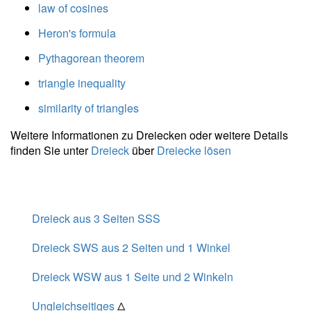
law of cosines
2 } =
6{,}964 \
Heron's formula
\\ m_c =
Pythagorean theorem
\dfrac{
\sqrt{
triangle inequality
2a^2+2b^2
- c^2 } }{ 2
similarity of triangles
} =
Weitere Informationen zu Dreiecken oder weitere Details
\dfrac{
finden Sie unter
Dreieck
über
Dreiecke lösen
\sqrt{ 2
\cdot \
5^2+2
\cdot \
12^2 - 12^2
Dreieck aus 3 Seiten SSS
} }{ 2 } =
Dreieck SWS aus 2 Seiten und 1 Winkel
6{,}964
Dreieck WSW aus 1 Seite und 2 Winkeln
Ungleichseitiges
Δ