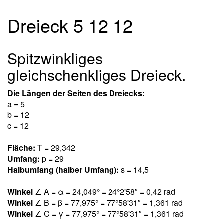
Dreieck 5 12 12
Spitzwinkliges
gleichschenkliges Dreieck.
Die Längen der Seiten des Dreiecks:
a = 5
b = 12
c = 12
Fläche:
T = 29,34
2
Umfang:
p = 29
Halbumfang (halber Umfang):
s = 14,5
Winkel
∠ A = α = 24,04
9
° = 24°2'58″ = 0,4
2
rad
Winkel
∠ B = β = 77,97
5
° = 77°58'31″ = 1,36
1
rad
Winkel
∠ C = γ = 77,97
5
° = 77°58'31″ = 1,36
1
rad