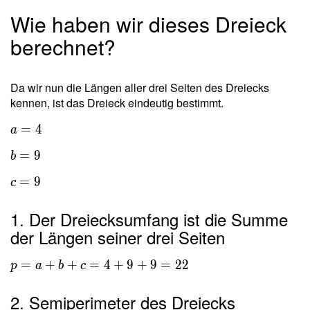
Wie haben wir dieses Dreieck
berechnet?
Da wir nun die Längen aller drei Seiten des Dreiecks
kennen, ist das Dreieck eindeutig bestimmt.
=
4
a
=
9
b
=
9
c
1. Der Dreiecksumfang ist die Summe
der Längen seiner drei Seiten
=
+
+
=
4
+
9
+
9
=
2
2
p
a
b
c
2. Semiperimeter des Dreiecks