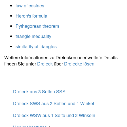
law of cosines
} =
5{,}315 \
Heron's formula
\\ m_c =
Pythagorean theorem
\dfrac{
\sqrt{
triangle inequality
2a^2+2b^2
- c^2 } }{ 2
similarity of triangles
} =
Weitere Informationen zu Dreiecken oder weitere Details
\dfrac{
finden Sie unter
Dreieck
über
Dreiecke lösen
\sqrt{ 2
\cdot \
4^2+2
\cdot \ 9^2
- 9^2 } }{ 2
Dreieck aus 3 Seiten SSS
} =
Dreieck SWS aus 2 Seiten und 1 Winkel
5{,}315
Dreieck WSW aus 1 Seite und 2 Winkeln