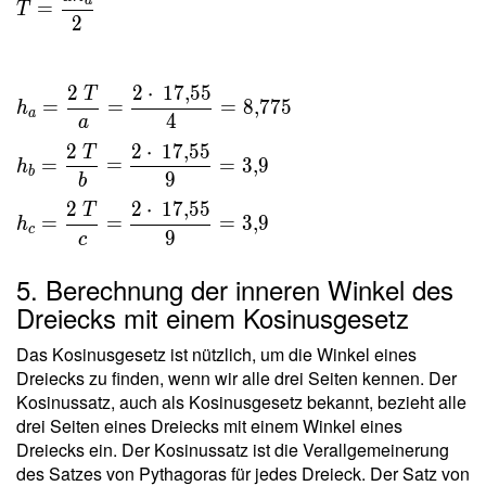
a
=
T
\sqrt{
\dfrac{
2
308 } =
a h _a
17{,}55
}{ 2 } \
2
2
⋅
1
7
,
5
5
T
\\ \ \\
=
=
=
8
,
7
7
5
h
a
4
h _a =
a
\dfrac{
2
2
⋅
1
7
,
5
5
T
=
=
=
3
,
9
h
2 \ T }
b
9
b
{ a } =
2
2
⋅
1
7
,
5
5
T
\dfrac{
=
=
=
3
,
9
h
c
9
c
2 \cdot
\
5. Berechnung der inneren Winkel des
17{,}55
Dreiecks mit einem Kosinusgesetz
}{ 4 }
=
Das Kosinusgesetz ist nützlich, um die Winkel eines
8{,}775
Dreiecks zu finden, wenn wir alle drei Seiten kennen. Der
\ \\ h
Kosinussatz, auch als Kosinusgesetz bekannt, bezieht alle
_b =
drei Seiten eines Dreiecks mit einem Winkel eines
\dfrac{
Dreiecks ein. Der Kosinussatz ist die Verallgemeinerung
2 \ T }
des Satzes von Pythagoras für jedes Dreieck. Der Satz von