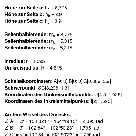
Höhe zur Seite a:
h
= 8,77
5
a
Höhe zur Seite b:
h
= 3,
9
b
Höhe zur Seite c:
h
= 3,
9
c
Seitenhalbierende:
m
= 8,77
5
a
Seitenhalbierende:
m
= 5,31
5
b
Seitenhalbierende:
m
= 5,31
5
c
Inradius:
r = 1,59
5
Umkreisradius:
R = 4,61
5
Scheitelkoordinaten:
A[9; 0] B[0; 0] C[0,88
9
; 3,
9
]
Schwerpunkt:
SC[3,29
6
; 1,
3
]
Koordinaten des Umkreismittelpunkts:
U[4,5; 1,02
6
]
Koordinaten des Inkreismittelpunkts:
I[2; 1,59
5
]
Äußere Winkel des Dreiecks:
∠ A' = α' = 154,32
1
° = 154°19'15″ = 2,69
3
rad
∠ B' = β' = 102,8
4
° = 102°50'23″ = 1,79
5
rad
∠ C' = γ' = 102,8
4
° = 102°50'23″ = 1,79
5
rad