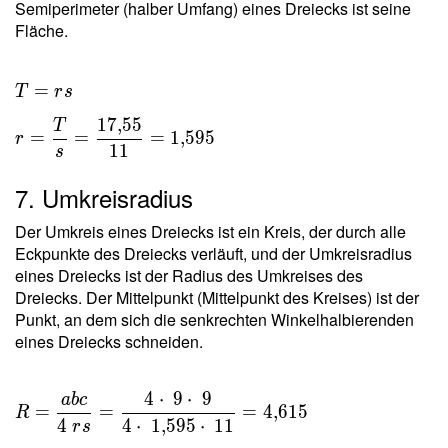
Semiperimeter (halber Umfang) eines Dreiecks ist seine
Fläche.
T = rs
=
T
r
s
\ \\ r
1
7
,
5
5
T
=
=
=
=
1
,
5
9
5
r
1
1
s
\dfrac{
T }{ s
7. Umkreisradius
} =
\dfrac{
Der Umkreis eines Dreiecks ist ein Kreis, der durch alle
17{,}55
Eckpunkte des Dreiecks verläuft, und der Umkreisradius
}{ 11 }
eines Dreiecks ist der Radius des Umkreises des
Dreiecks. Der Mittelpunkt (Mittelpunkt des Kreises) ist der
=
Punkt, an dem sich die senkrechten Winkelhalbierenden
1{,}595
eines Dreiecks schneiden.
4
⋅
9
⋅
9
a
b
c
R =
=
=
=
4
,
6
1
5
R
\dfrac{
4
4
⋅
1
,
5
9
5
⋅
1
1
r
s