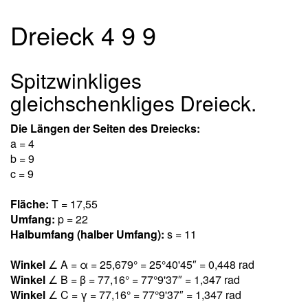
Dreieck 4 9 9
Spitzwinkliges
gleichschenkliges Dreieck.
Die Längen der Seiten des Dreiecks:
a = 4
b = 9
c = 9
Fläche:
T = 17,5
5
Umfang:
p = 22
Halbumfang (halber Umfang):
s = 11
Winkel
∠ A = α = 25,67
9
° = 25°40'45″ = 0,44
8
rad
Winkel
∠ B = β = 77,1
6
° = 77°9'37″ = 1,34
7
rad
Winkel
∠ C = γ = 77,1
6
° = 77°9'37″ = 1,34
7
rad