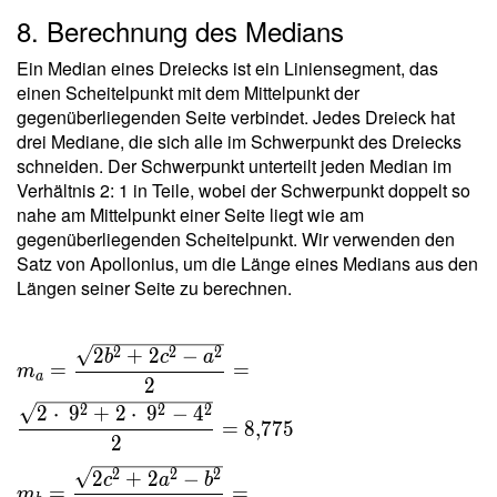
a b c }{
8. Berechnung des Medians
4 \ r s }
=
Ein Median eines Dreiecks ist ein Liniensegment, das
\dfrac{
einen Scheitelpunkt mit dem Mittelpunkt der
4 \cdot
gegenüberliegenden Seite verbindet. Jedes Dreieck hat
\ 9
drei Mediane, die sich alle im Schwerpunkt des Dreiecks
\cdot \
schneiden. Der Schwerpunkt unterteilt jeden Median im
9 }{ 4
Verhältnis 2: 1 in Teile, wobei der Schwerpunkt doppelt so
\cdot \
nahe am Mittelpunkt einer Seite liegt wie am
1{,}595
gegenüberliegenden Scheitelpunkt. Wir verwenden den
\cdot \
Satz von Apollonius, um die Länge eines Medians aus den
11 } =
Längen seiner Seite zu berechnen.
4{,}615
m_a =
2
2
2
2
+
2
−
b
c
a
=
=
m
\dfrac{
a
2
\sqrt{
2
2
2
2
⋅
9
+
2
⋅
9
−
4
=
8
,
7
7
5
2b^2+2c^2
2
- a^2 } }{ 2
2
2
2
2
+
2
−
c
a
b
} =
=
=
m