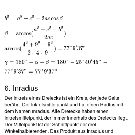
2
2
2
=
+
−
2
cos
b
a
c
a
c
β
2
2
2
+
−
a
c
b
=
arccos
(
)
=
β
2
a
c
2
2
2
4
+
9
−
9
′
arccos
(
)
=
7
7
°
9
3
7
"
2
⋅
4
⋅
9
′
=
1
8
0
°
−
−
=
1
8
0
°
−
2
5
°
4
0
4
5
"
−
γ
α
β
′
′
7
7
°
9
3
7
"
=
7
7
°
9
3
7
"
6. Inradius
Der Inkreis eines Dreiecks ist ein Kreis, der jede Seite
berührt. Der Inkreismittelpunkt und hat einen Radius mit
dem Namen inradius. Alle Dreiecke haben einen
Inkreismittelpunkt, der immer innerhalb des Dreiecks liegt.
Der Mittelpunkt ist der Schnittpunkt der drei
Winkelhalbierenden. Das Produkt aus Inradius und