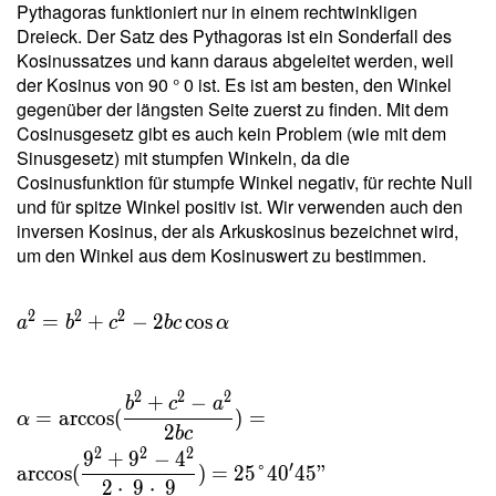
Pythagoras funktioniert nur in einem rechtwinkligen
{ b } =
Dreieck. Der Satz des Pythagoras ist ein Sonderfall des
\dfrac{
Kosinussatzes und kann daraus abgeleitet werden, weil
2 \cdot
der Kosinus von 90 ° 0 ist. Es ist am besten, den Winkel
\
gegenüber der längsten Seite zuerst zu finden. Mit dem
17{,}55
Cosinusgesetz gibt es auch kein Problem (wie mit dem
}{ 9 }
Sinusgesetz) mit stumpfen Winkeln, da die
= 3{,}9
Cosinusfunktion für stumpfe Winkel negativ, für rechte Null
\ \\ h
und für spitze Winkel positiv ist. Wir verwenden auch den
_c =
inversen Kosinus, der als Arkuskosinus bezeichnet wird,
\dfrac{
um den Winkel aus dem Kosinuswert zu bestimmen.
2 \ T }
{ c } =
\dfrac{
2
2
2
=
+
−
2
cos
a
b
c
b
c
α
2 \cdot
\
17{,}55
2
2
2
+
−
b
c
a
=
arccos
(
)
=
}{ 9 }
α
2
b
c
= 3{,}9
2
2
2
9
+
9
−
4
′
arccos
(
)
=
2
5
°
4
0
4
5
"
2
⋅
9
⋅
9