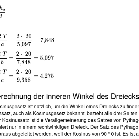
h
a
{
2
 \
2
2
⋅
2
0
T
\
=
=
7
,
8
4
8
5
,
0
9
7
=
a
{
2
2
⋅
2
0
T
=
=
5
,
0
9
7
}
7
,
8
4
8
b
=
2
2
⋅
2
0
T
{
=
=
4
,
2
7
5
9
,
3
5
8
t
c
{
erechnung der inneren Winkel des Dreieck
97
inusgesetz ist nützlich, um die Winkel eines Dreiecks zu finden
48
satz, auch als Kosinusgesetz bekannt, bezieht alle drei Seiten
r Kosinussatz ist die Verallgemeinerung des Satzes von Pythag
niert nur in einem rechtwinkligen Dreieck. Der Satz des Pythago
{
raus abgeleitet werden, weil der Kosinus von 90 ° 0 ist. Es is
}