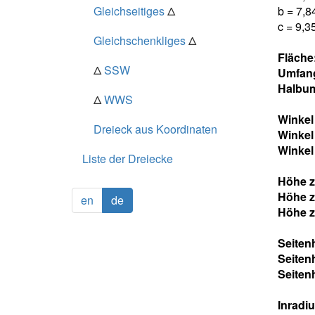
Gleichseitiges
Δ
b = 7,8
c = 9,3
Gleichschenkliges
Δ
Fläche
Δ
SSW
Umfan
Halbum
Δ
WWS
Winke
Dreieck aus Koordinaten
Winke
Winke
Liste der Dreiecke
Höhe z
Höhe z
en
de
Höhe z
Seiten
Seiten
Seiten
Inradi