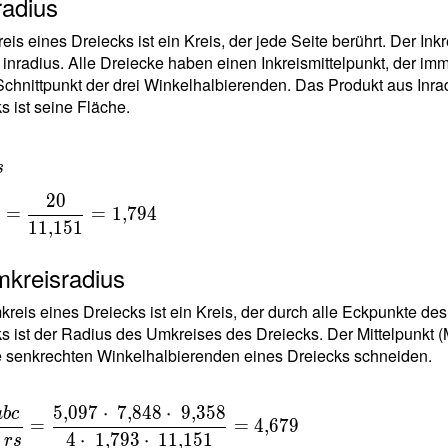
radius
rccos(\dfrac{
97^2+9{,}358^2-
reis eines Dreiecks ist ein Kreis, der jede Seite berührt. Der In
8^2 }{ 2 \cdot \
nradius. Alle Dreiecke haben einen Inkreismittelpunkt, der imme
7 \cdot \
 Schnittpunkt der drei Winkelhalbierenden. Das Produkt aus Inr
8 } ) =
s ist seine Fläche.
ree \ \\ γ =
gree - α - β =
gree - 33\degree
 \
s
7\degree =
2
0
ree 59'59"
{
=
=
1
,
7
9
4
1
1
,
1
5
1
 }
mkreisradius
{
reis eines Dreiecks ist ein Kreis, der durch alle Eckpunkte des
151
s ist der Radius des Umkreises des Dreiecks. Der Mittelpunkt (M
e senkrechten Winkelhalbierenden eines Dreiecks schneiden.
94
5
,
0
9
7
⋅
7
,
8
4
8
⋅
9
,
3
5
8
a
b
c
=
=
4
,
6
7
9
{
4
⋅
1
,
7
9
3
⋅
1
1
,
1
5
1
r
s