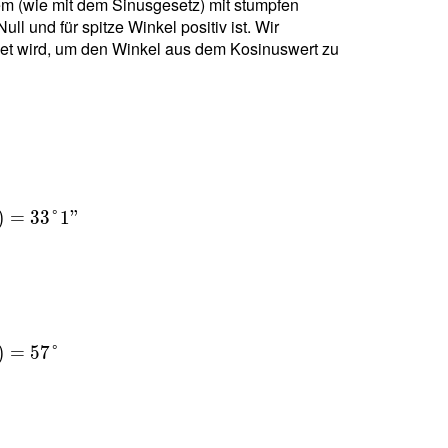
lem (wie mit dem Sinusgesetz) mit stumpfen
ll und für spitze Winkel positiv ist. Wir
et wird, um den Winkel aus dem Kosinuswert zu
)
=
3
3
°
1
"
)
=
5
7
°