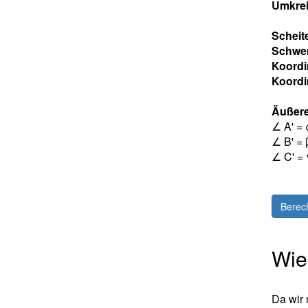
Umkrei
Scheit
Schwe
Koordi
Koordi
Äußere
∠ A' = 
∠ B' = 
∠ C' = 
Berec
Wie
Da wir 