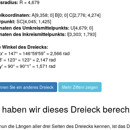
sradius:
R = 4,67
9
elkoordinaten:
A[9,35
8
; 0] B[0; 0] C[2,77
6
; 4,27
4
]
rpunkt:
SC[4,04
5
; 1,42
5
]
naten des Umkreismittelpunkts:
U[4,67
9
;
0
]
naten des Inkreismittelpunkts:
I[3,30
3
; 1,79
3
]
 Winkel des Dreiecks:
α' = 14
7
° = 146°59'59″ = 2,56
6
rad
β' = 12
3
° = 123° = 2,14
7
rad
γ' = 9
0
° = 90°1″ = 1,57
1
rad
hnen Sie ein anderes Dreieck
Mehr Ziffern zeigen
 haben wir dieses Dreieck berec
nun die Längen aller drei Seiten des Dreiecks kennen, ist das D