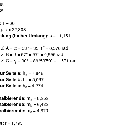
4
8
5
8
:
T = 2
0
g:
p = 22,30
3
fang (halber Umfang):
s = 11,15
1
l
∠ A = α = 3
3
° = 33°1″ = 0,57
6
rad
l
∠ B = β = 5
7
° = 57° = 0,99
5
rad
l
∠ C = γ = 9
0
° = 89°59'59″ = 1,57
1
rad
ur Seite a:
h
= 7,84
8
a
ur Seite b:
h
= 5,09
7
b
ur Seite c:
h
= 4,27
4
c
halbierende:
m
= 8,25
2
a
halbierende:
m
= 6,43
2
b
halbierende:
m
= 4,67
9
c
us:
r = 1,79
3