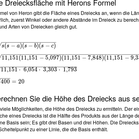
ie Dreiecksfläche mit Herons Formel
{
mel von Heron gibt die Fläche eines Dreiecks an, wenn die Länge 
303
rlich, zuerst Winkel oder andere Abstände im Dreieck zu berechn
 =
und Arten von Dreiecken gleich gut.
151
qrt{ s(s-a)(s-
(
−
)
(
−
)
(
−
)
s
s
a
s
b
s
c
) } \ \\ T =
1
1
,
1
5
1
(
1
1
,
1
5
1
−
5
,
0
9
7
)
(
1
1
,
1
5
1
−
7
,
8
4
8
)
(
1
1
,
1
5
1
−
9
,
3
151(11{,}151-
1
1
,
1
5
1
⋅
6
,
0
5
4
⋅
3
,
3
0
3
⋅
1
,
7
9
3
7)(11{,}151-
8)(11{,}151-
4
0
0
=
2
0
8) } \ \\ T
t{ 11{,}151
erechnen Sie die Höhe des Dreiecks aus se
\ 6{,}054
 viele Möglichkeiten, die Höhe des Dreiecks zu ermitteln. Der 
\ 3{,}303
che eines Dreiecks ist die Hälfte des Produkts aus der Länge 
\ 1{,}793 } \
ne Basis sein; Es gibt drei Basen und drei Höhen. Die Dreieck
 \sqrt{ 400
cheitelpunkt zu einer Linie, die die Basis enthält.
0