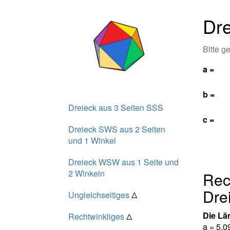
Dre
Bitte g
a =
b =
Dreieck aus 3 Seiten SSS
c =
Dreieck SWS aus 2 Seiten
und 1 Winkel
Dreieck WSW aus 1 Seite und
2 Winkeln
Rec
Dre
Ungleichseitiges
Δ
Die Lä
Rechtwinkliges
Δ
a = 5,0