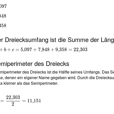
0
9
7
97
8
4
8
3
5
8
48
er Dreiecksumfang ist die Summe der Länge
58
+b+c =
+
+
=
5
,
0
9
7
+
7
,
8
4
8
+
9
,
3
5
8
=
2
2
,
3
0
3
b
c
97+7{,}848+9{,}358
,}303
emiperimeter des Dreiecks
iperimeter des Dreiecks ist die Hälfte seines Umfangs. Das Se
e, denen ein eigener Name gegeben wird. Durch die Dreiecksun
s kleiner als das Semiperimeter.
2
2
,
3
0
3
=
=
1
1
,
1
5
1
2
{
 }